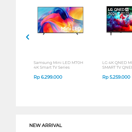
Samsung Mini LED M70H
LG 4K QNED M
4K Smart TV Series
SMART TV QNE
Rp
6.299.000
Rp
5.259.000
1
NEW ARRIVAL