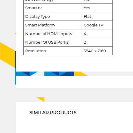
Smart tv
Yes
Display Type
Flat
Smart Platform
Google TV
Number of HDMI Inputs
4
Number Of USB Port(s)
2
Resolution
3840 x 2160
1
SIMILAR PRODUCTS