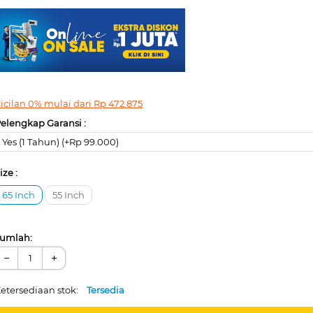
icilan 0% mulai dari
Rp
472.875
elengkap Garansi :
Yes (1 Tahun) (+Rp 99.000)
ize :
65 Inch
55 Inch
umlah:
−
+
etersediaan stok:
Tersedia