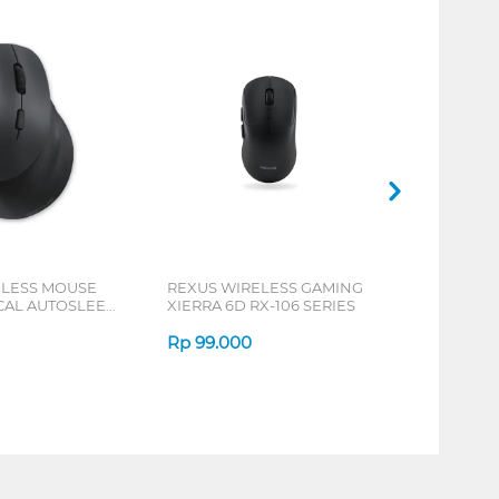
ELESS MOUSE
REXUS WIRELESS GAMING
ICAL AUTOSLEEP
XIERRA 6D RX-106 SERIES
ERIES
Rp
99.000