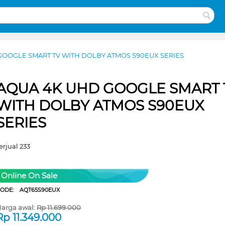
GOOGLE SMART TV WITH DOLBY ATMOS S90EUX SERIES
AQUA 4K UHD GOOGLE SMART 
WITH DOLBY ATMOS S90EUX
SERIES
erjual 233
Online On Sale
CODE:
AQT65S90EUX
arga awal:
Rp
11.699.000
Rp
11.349.000