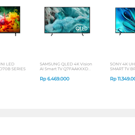
INI LED
SAMSUNG QLED 4K Vision
SONY 4K U
D70B SERIES
AI Smart TV Q7FAAKXXD
SMART TV BR
Series
Rp
6.469.000
Rp
11.349.