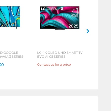
HD GOOGLE
LG 4K OLED UHD SMART TV
AVIA 3 SERIES
EVO AI C5 SERIES
000
Contact us for a price