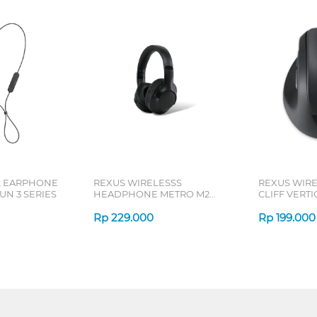
L EARPHONE
REXUS WIRELESSS
REXUS WIR
N 3 SERIES
HEADPHONE METRO M2
CLIFF VERT
SERIES
7D QV-260 S
Rp
229.000
Rp
199.000