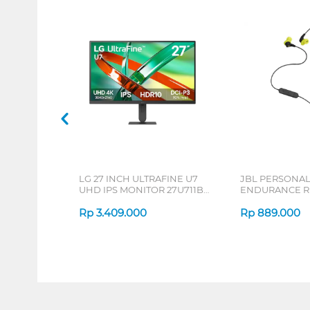
LG 27 INCH ULTRAFINE U7
JBL PERSONA
UHD IPS MONITOR 27U711B-
ENDURANCE RU
B_G3
Rp
3.409.000
Rp
889.000