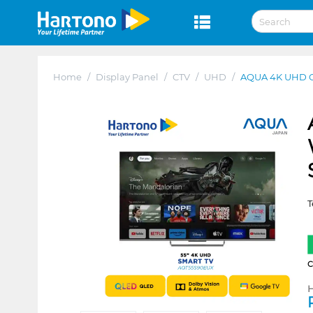
Home
/
Display Panel
/
CTV
/
UHD
/
AQUA 4K UHD 
T
H