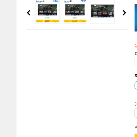
C
P
S
J
K