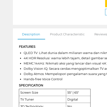
Description
Product Characteristic
Reviews
FEATURES
QLED TV: Lihat dunia dalam miliaran warna dan ni
4K HDR Resolusi: warna lebih tajam, detail gambar 
MEMC 144Hz: Nikmati aksi yang lancar dan visual 4K 
Dolby Vision IQ: Secara cerdas mengoptimalkan TV
Dolby Atmos: Mempelopori pengalaman suara yang tak 
Hands-free Voice Control
SPECIFICATION
Screen Size
55" | 65"
TV Tuner
Digital
3D Technology
No