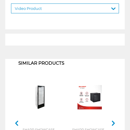
Video Product
1
SIMILAR PRODUCTS
SHARP SHOWCASE
SHARP SHOWCASE
SAN