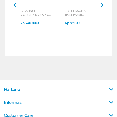
LG 27 INCH
JBL PERSONAL
REXU
ULTRAFINE U7 UHD
EARPHONE
HEA
IPS MONITOR 27U711B-
ENDURANCE RUN 3
M2 S
B_G3
SERIES
Rp
3.409.000
Rp
889.000
Rp
2
Hartono
Informasi
Customer Care