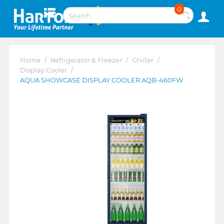
0
Home
/
Refrigerator & Freezer
/
Chiller
/
Display Cooler
/
AQUA SHOWCASE DISPLAY COOLER AQB-460FW