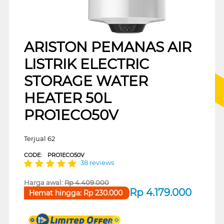
ARISTON PEMANAS AIR
LISTRIK ELECTRIC
STORAGE WATER
HEATER 50L
PRO1ECO50V
Terjual 62
CODE:
PRO1ECO50V
38 reviews
Harga awal:
Rp
4.409.000
Rp
4.179.000
Hemat hingga:
Rp
230.000