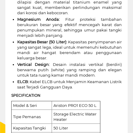
dilapisi dengan material titanium enamel yang
sangat kuat, memberikan perlindungan maksimal
dari korosi dan kebocoran.
Magnesium Anoda:
Fitur proteksi tambahan
berukuran besar yang efektif mencegah karat dan
penumpukan mineral, sehingga umur pakai tangki
menjadi lebih panjang.
Kapasitas Besar (50 Liter):
Kapasitas penyimpanan air
yang sangat lega, ideal untuk memenuhi kebutuhan
mandi air hangat berendam atau penggunaan
keluarga besar.
Vertical Design:
Desain instalasi vertikal (berdiri)
berwarna putih (white) yang ramping dan elegan
untuk tata ruang kamar mandi modern.
ELCB:
Kabel ELCB untuk Menjamin Keamanan Listrik
saat Terjadi Gangguan Daya.
SPECIFICATION
Model & Seri
Ariston PRO1 ECO 50 L
Storage Electric Water
Tipe Pemanas
Heater
Kapasitas Tangki
50 Liter