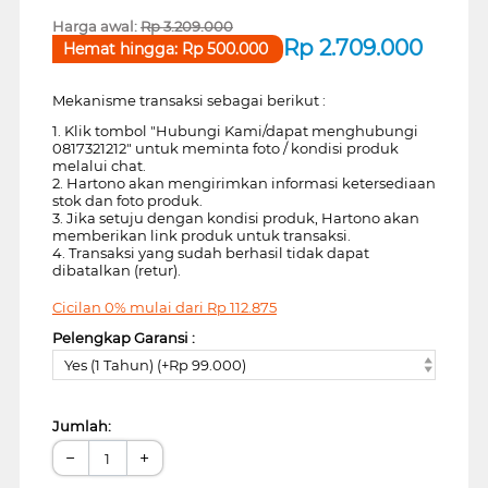
Harga awal:
Rp
3.209.000
Rp
2.709.000
Hemat hingga:
Rp
500.000
Mekanisme transaksi sebagai berikut :
1. Klik tombol "Hubungi Kami/dapat menghubungi
0817321212" untuk meminta foto / kondisi produk
melalui chat.
2. Hartono akan mengirimkan informasi ketersediaan
stok dan foto produk.
3. Jika setuju dengan kondisi produk, Hartono akan
memberikan link produk untuk transaksi.
4. Transaksi yang sudah berhasil tidak dapat
dibatalkan (retur).
Cicilan 0% mulai dari
Rp
112.875
Pelengkap Garansi :
Yes (1 Tahun) (+Rp 99.000)
Jumlah:
−
+