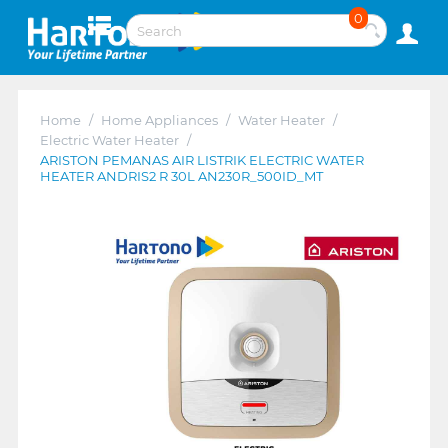
0
Home
/
Home Appliances
/
Water Heater
/
Electric Water Heater
/
ARISTON PEMANAS AIR LISTRIK ELECTRIC WATER
HEATER ANDRIS2 R 30L AN230R_500ID_MT