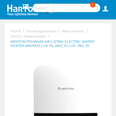
0
Home
/
Home Appliances
/
Water Heater
/
Electric Water Heater
/
ARISTON PEMANAS AIR LISTRIK ELECTRIC WATER
HEATER ANDRIS3 LUX 15L AN3_15_LUX_350_ID