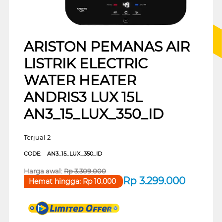
ARISTON PEMANAS AIR
LISTRIK ELECTRIC
WATER HEATER
ANDRIS3 LUX 15L
AN3_15_LUX_350_ID
Terjual 2
CODE:
AN3_15_LUX_350_ID
Harga awal:
Rp
3.309.000
Rp
3.299.000
Hemat hingga:
Rp
10.000