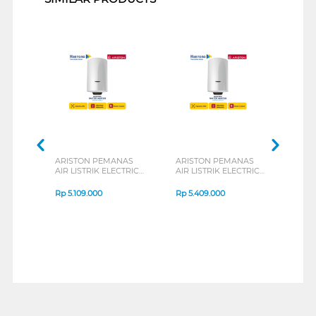
ARISTON PEMANAS
ARISTON PEMANAS
RINN
AIR LISTRIK ELECTRIC
AIR LISTRIK ELECTRIC
LIST
STORAGE WATER
STORAGE WATER
WAT
HEATER 80L
HEATER 100L
RESE
Rp
5.109.000
Rp
5.409.000
Rp
1
PRO1ECO80V
PRO1ECO100V