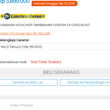
Rp
3.899.000
Hemat hingga:
Rp
10.000
GUNAKAN VOUCHER TAMBAHAN DISKON DI CHECKOUT
icilan 0% mulai dari
Rp
162.458
elengkap Garansi :
Yes (1 Tahun) (+Rp 99.000)
etersediaan stok:
Stok Tidak Tersedia
BELI SEKARANG
Tambah ke Wish List
Tambah ke Perbandingan P
Video Product