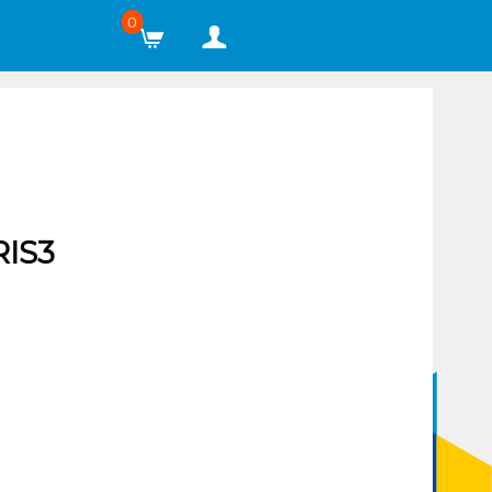
0
IS3