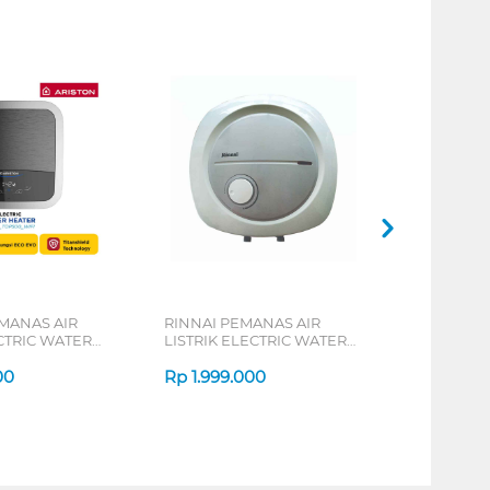
MANAS AIR
RINNAI PEMANAS AIR
ECTRIC WATER
LISTRIK ELECTRIC WATER
RIS2 TOP WIFI
HEATER RES-EH015
TOP500_WIFI
00
Rp
1.999.000