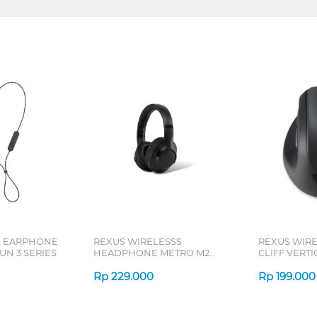
L EARPHONE
REXUS WIRELESSS
REXUS WIR
N 3 SERIES
HEADPHONE METRO M2
CLIFF VERT
SERIES
7D QV-260 S
Rp
229.000
Rp
199.000