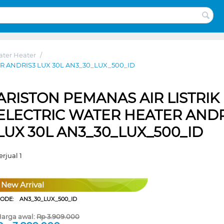
ater Heater
/
R ANDRIS3 LUX 30L AN3_30_LUX_500_ID
ARISTON PEMANAS AIR LISTRIK
ELECTRIC WATER HEATER ANDR
LUX 30L AN3_30_LUX_500_ID
erjual 1
New Arrival
CODE:
AN3_30_LUX_500_ID
arga awal:
Rp
3.909.000