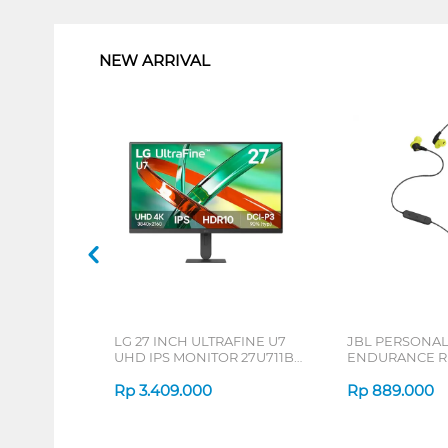
1
NEW ARRIVAL
LG 27 INCH ULTRAFINE U7
JBL PERSONA
UHD IPS MONITOR 27U711B-
ENDURANCE RU
B_G3
Rp
3.409.000
Rp
889.000