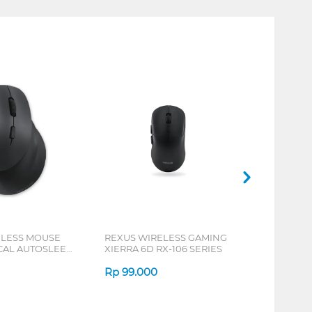
ELESS MOUSE
REXUS WIRELESS GAMING
ICAL AUTOSLEEP
XIERRA 6D RX-106 SERIES
ERIES
Rp
99.000