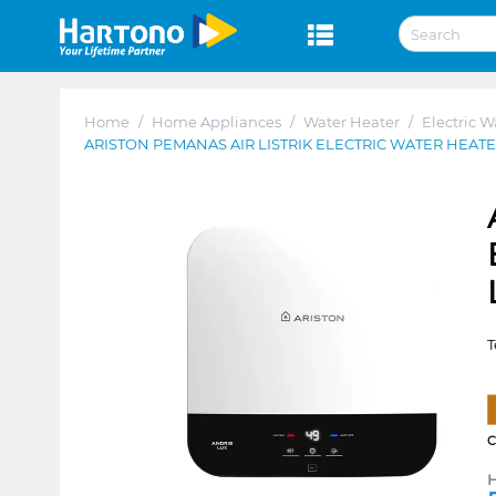
Home
/
Home Appliances
/
Water Heater
/
Electric W
ARISTON PEMANAS AIR LISTRIK ELECTRIC WATER HEATE
T
H