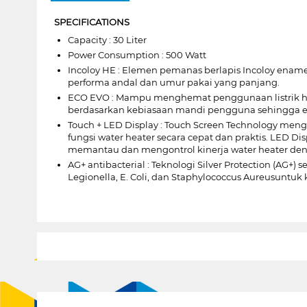
SPECIFICATIONS
Capacity : 30 Liter
Power Consumption : 500 Watt
Incoloy HE : Elemen pemanas berlapis Incoloy ena
performa andal dan umur pakai yang panjang.
ECO EVO : Mampu menghemat penggunaan listrik hi
berdasarkan kebiasaan mandi pengguna sehingga el
Touch + LED Display : Touch Screen Technology me
fungsi water heater secara cepat dan praktis. LED D
memantau dan mengontrol kinerja water heater de
AG+ antibacterial : Teknologi Silver Protection (AG+
Legionella, E. Coli, dan Staphylococcus Aureusunt
1