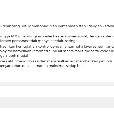
mel dirancang untuk menghadirkan pemanasan stabil dengan ketaha
ngga 14% dibandingkan water heater konvensional, dengan sistem
emen pemanas tidak menyala terlalu sering.
nghadirkan kemudahan kontrol dengan antarmuka layar sentuh ya
isplay menampilkan informasi suhu air secara real-time serta kode e
ngan lebih mudah.
) secara aktif mengionisasi dan mensterilkan air, memberikan perlind
uk kenyamanan dan keamanan maksimal setiap hari.