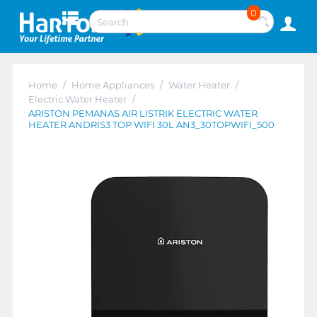
0
Home
/
Home Appliances
/
Water Heater
/
Electric Water Heater
/
ARISTON PEMANAS AIR LISTRIK ELECTRIC WATER
HEATER ANDRIS3 TOP WIFI 30L AN3_30TOPWIFI_500