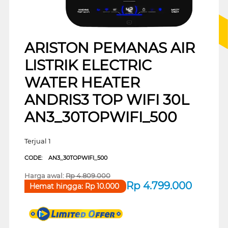
ARISTON PEMANAS AIR
LISTRIK ELECTRIC
WATER HEATER
ANDRIS3 TOP WIFI 30L
AN3_30TOPWIFI_500
Terjual 1
CODE:
AN3_30TOPWIFI_500
Harga awal:
Rp
4.809.000
Rp
4.799.000
Hemat hingga:
Rp
10.000