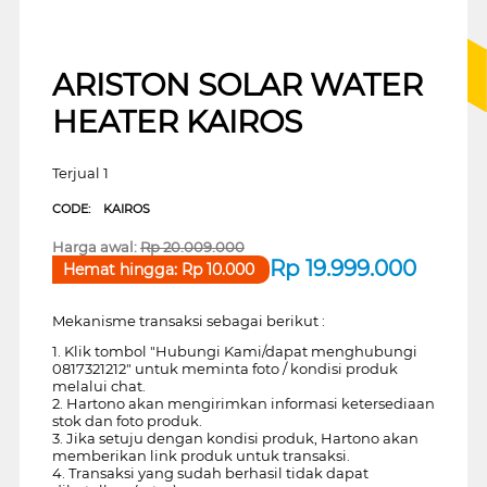
ARISTON SOLAR WATER
HEATER KAIROS
Terjual 1
CODE:
KAIROS
Harga awal:
Rp
20.009.000
Rp
19.999.000
Hemat hingga:
Rp
10.000
Mekanisme transaksi sebagai berikut :
1. Klik tombol "Hubungi Kami/dapat menghubungi
0817321212" untuk meminta foto / kondisi produk
melalui chat.
2. Hartono akan mengirimkan informasi ketersediaan
stok dan foto produk.
3. Jika setuju dengan kondisi produk, Hartono akan
memberikan link produk untuk transaksi.
4. Transaksi yang sudah berhasil tidak dapat