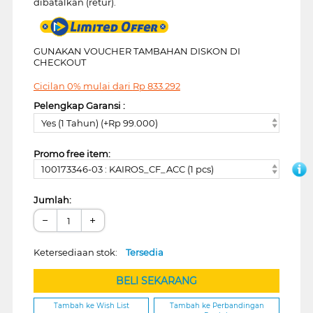
dibatalkan (retur).
GUNAKAN VOUCHER TAMBAHAN DISKON DI
CHECKOUT
Cicilan 0% mulai dari
Rp
833.292
Pelengkap Garansi :
Yes (1 Tahun) (+Rp 99.000)
Promo free item:
100173346-03 : KAIROS_CF_ACC (1 pcs)
Jumlah:
−
+
Ketersediaan stok:
Tersedia
BELI SEKARANG
Tambah ke Wish List
Tambah ke Perbandingan