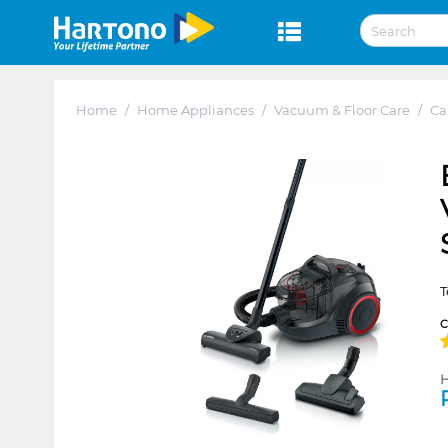
Home
/
Home Appliances
/
Vacuum & Floor Care
/
Ca
T
H