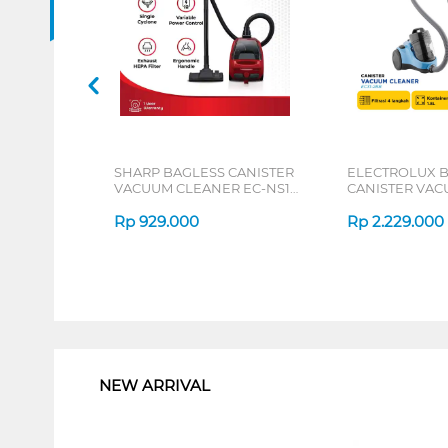
SHARP BAGLESS CANISTER
ELECTROLUX 
VACUUM CLEANER EC-NS18
CANISTER VA
SERIES
CLEANER EASE 
Rp
929.000
Rp
2.229.000
1
NEW ARRIVAL