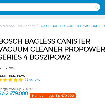
nister Vacuum Cleaner
/
BOSCH BAGLESS CANISTER VACUUM CLE
BOSCH BAGLESS CANISTER
VACUUM CLEANER PROPOWE
SERIES 4 BGS21POW2
erjual 90+
CODE:
BGS21POW2
75 reviews
arga awal:
Rp
3.149.000
Rp
2.679.000
Hemat hingga:
Rp
470.000