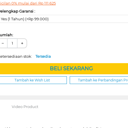
icilan 0% mulai dari
Rp
111.625
elengkap Garansi :
Yes (1 Tahun) (+Rp 99.000)
umlah:
−
+
etersediaan stok:
Tersedia
BELI SEKARANG
Tambah ke Wish List
Tambah ke Perbandingan P
Video Product