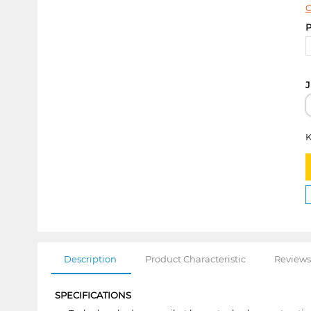
C
P
J
K
Description
Product Characteristic
Reviews
SPECIFICATIONS