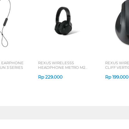
L EARPHONE
REXUS WIRELESSS
REXUS WIR
N 3 SERIES
HEADPHONE METRO M2
CLIFF VERT
SERIES
7D QV-260 S
Rp
229.000
Rp
199.000