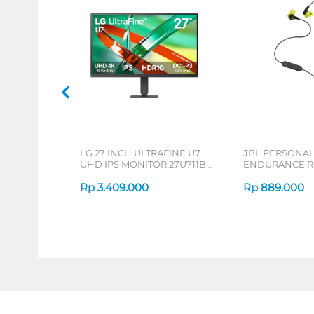
LG 27 INCH ULTRAFINE U7
JBL PERSONA
UHD IPS MONITOR 27U711B-
ENDURANCE RU
B_G3
Rp
3.409.000
Rp
889.000