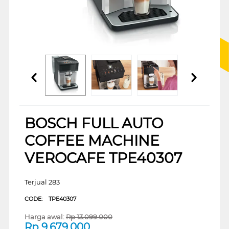
BOSCH FULL AUTO
COFFEE MACHINE
VEROCAFE TPE40307
Terjual 283
CODE:
TPE40307
Harga awal:
Rp
13.099.000
Rp
9.679.000