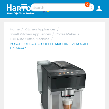
0
Home
/
Kitchen Appliances
/
Small Kitchen Appliances
/
Coffee Maker
/
Full Auto Coffee Machine
/
BOSCH FULL AUTO COFFEE MACHINE VEROCAFE
TPE40307