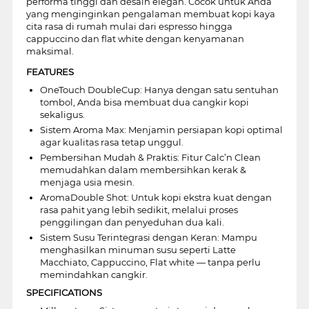
performa tinggi dan desain elegan. Cocok untuk Anda
yang menginginkan pengalaman membuat kopi kaya
cita rasa di rumah mulai dari espresso hingga
cappuccino dan flat white dengan kenyamanan
maksimal.
FEATURES
OneTouch DoubleCup: Hanya dengan satu sentuhan
tombol, Anda bisa membuat dua cangkir kopi
sekaligus.
Sistem Aroma Max: Menjamin persiapan kopi optimal
agar kualitas rasa tetap unggul.
Pembersihan Mudah & Praktis: Fitur Calc’n Clean
memudahkan dalam membersihkan kerak &
menjaga usia mesin.
AromaDouble Shot: Untuk kopi ekstra kuat dengan
rasa pahit yang lebih sedikit, melalui proses
penggilingan dan penyeduhan dua kali.
Sistem Susu Terintegrasi dengan Keran: Mampu
menghasilkan minuman susu seperti Latte
Macchiato, Cappuccino, Flat white — tanpa perlu
memindahkan cangkir.
SPECIFICATIONS