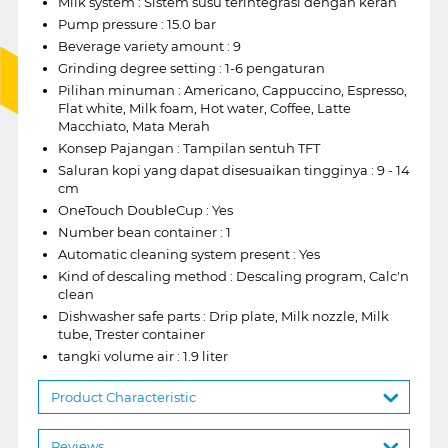
Milk system : Sistem susu terintegrasi dengan keran
Pump pressure : 15.0 bar
Beverage variety amount : 9
Grinding degree setting : 1-6 pengaturan
Pilihan minuman : Americano, Cappuccino, Espresso,
Flat white, Milk foam, Hot water, Coffee, Latte
Macchiato, Mata Merah
Konsep Pajangan : Tampilan sentuh TFT
Saluran kopi yang dapat disesuaikan tingginya : 9 - 14
cm
OneTouch DoubleCup : Yes
Number bean container : 1
Automatic cleaning system present : Yes
Kind of descaling method : Descaling program, Calc'n
clean
Dishwasher safe parts : Drip plate, Milk nozzle, Milk
tube, Trester container
tangki volume air : 1.9 liter
Product Characteristic
Reviews