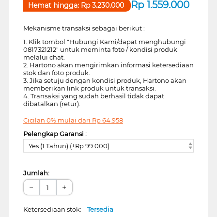
Rp
1.559.000
Hemat hingga:
Rp
3.230.000
Mekanisme transaksi sebagai berikut :
1. Klik tombol "Hubungi Kami/dapat menghubungi
0817321212" untuk meminta foto / kondisi produk
melalui chat.
2. Hartono akan mengirimkan informasi ketersediaan
stok dan foto produk.
3. Jika setuju dengan kondisi produk, Hartono akan
memberikan link produk untuk transaksi.
4. Transaksi yang sudah berhasil tidak dapat
dibatalkan (retur).
Cicilan 0% mulai dari
Rp
64.958
Pelengkap Garansi :
Yes (1 Tahun) (+Rp 99.000)
Jumlah:
−
+
Ketersediaan stok:
Tersedia