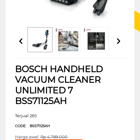
BOSCH HANDHELD
VACUUM CLEANER
UNLIMITED 7
BSS71125AH
Terjual 265
CODE:
BSS71125AH
Harga awal:
Rp
4.789.000