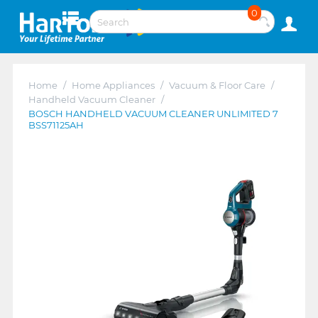
0
Home
/
Home Appliances
/
Vacuum & Floor Care
/
Handheld Vacuum Cleaner
/
BOSCH HANDHELD VACUUM CLEANER UNLIMITED 7
BSS71125AH