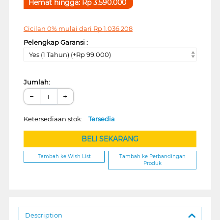
Hemat hingga:
Rp
3.590.000
Cicilan 0% mulai dari
Rp
1.036.208
Pelengkap Garansi :
Yes (1 Tahun) (+Rp 99.000)
Jumlah:
−
+
Ketersediaan stok:
Tersedia
BELI SEKARANG
Tambah ke Wish List
Tambah ke Perbandingan
Produk
Description