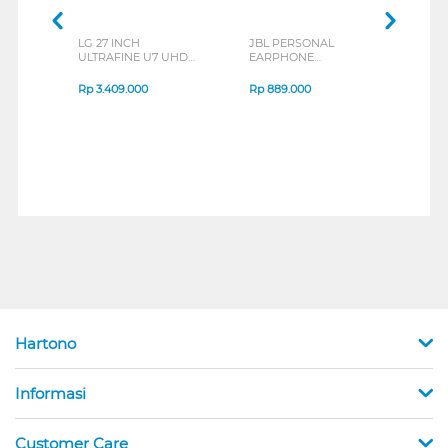
LG 27 INCH
JBL PERSONAL
REX
ULTRAFINE U7 UHD
EARPHONE
BREE
IPS MONITOR 27U711B-
ENDURANCE RUN 3
B_G3
SERIES
Rp
3.409.000
Rp
889.000
Rp
2
Hartono
Informasi
Customer Care