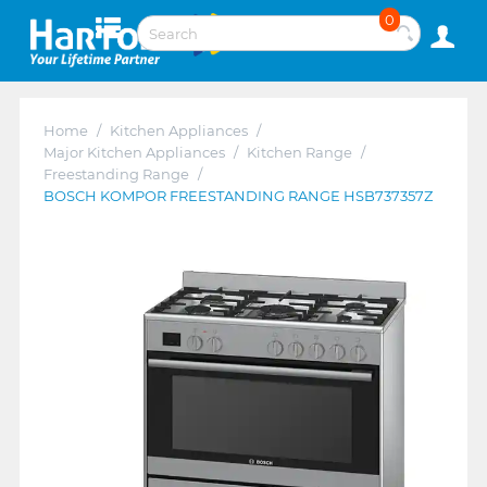
0
Home
/
Kitchen Appliances
/
Major Kitchen Appliances
/
Kitchen Range
/
Freestanding Range
/
BOSCH KOMPOR FREESTANDING RANGE HSB737357Z