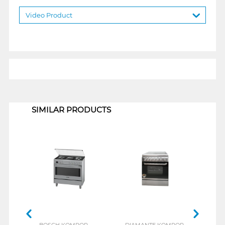
Video Product
1
SIMILAR PRODUCTS
BOSCH KOMPOR
DIAMANTE KOMPOR
ELE