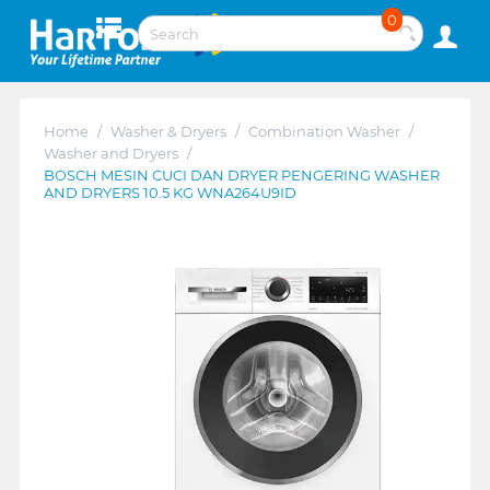
0
Home
/
Washer & Dryers
/
Combination Washer
/
Washer and Dryers
/
BOSCH MESIN CUCI DAN DRYER PENGERING WASHER
AND DRYERS 10.5 KG WNA264U9ID