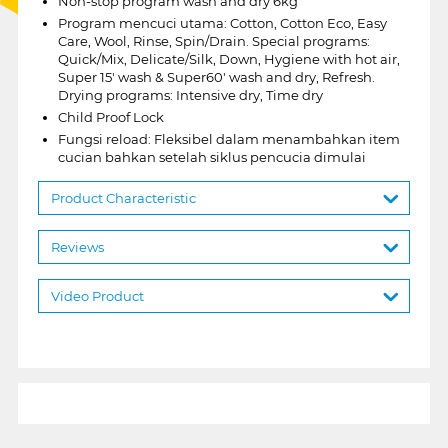
Non-stop program wash and dry 6kg
Program mencuci utama: Cotton, Cotton Eco, Easy
Care, Wool, Rinse, Spin/Drain. Special programs:
Quick/Mix, Delicate/Silk, Down, Hygiene with hot air,
Super 15' wash & Super60' wash and dry, Refresh.
Drying programs: Intensive dry, Time dry
Child Proof Lock
Fungsi reload: Fleksibel dalam menambahkan item
cucian bahkan setelah siklus pencucia dimulai
Product Characteristic
Reviews
Video Product
1