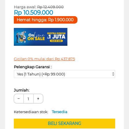
Harga awal:
Rp
12.409.000
Rp
10.509.000
Hemat hingga:
Rp
1.900.000
Cicilan 0% mulai dari
Rp
437.875
Pelengkap Garansi :
Yes (1 Tahun) (+Rp 99.000)
Jumlah:
−
+
Ketersediaan stok:
Tersedia
BELI SEKARANG