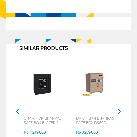
1
SIMILAR PRODUCTS
CHAMPION BRANKAS
DAICHIBAN BRANKAS
DAI
SAFE BOX BLAZER 4
SAFE BOX DS60D
SAFE
Rp
11.249.000
Rp
8.289.000
Rp
4