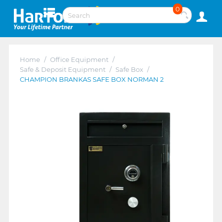
0
Home
/
Office Equipment
/
Safe & Deposit Equipment
/
Safe Box
/
CHAMPION BRANKAS SAFE BOX NORMAN 2