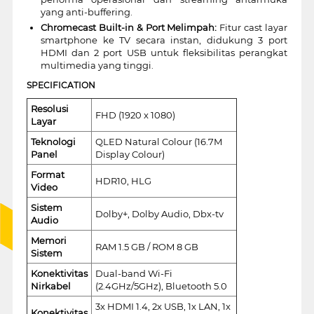
yang anti-buffering.
Chromecast Built-in & Port Melimpah:
Fitur cast layar
smartphone ke TV secara instan, didukung 3 port
HDMI dan 2 port USB untuk fleksibilitas perangkat
multimedia yang tinggi.
SPECIFICATION
Resolusi
FHD (1920 x 1080)
Layar
Teknologi
QLED Natural Colour (16.7M
Panel
Display Colour)
Format
HDR10, HLG
Video
Sistem
Dolby+, Dolby Audio, Dbx-tv
Audio
Memori
RAM 1.5 GB / ROM 8 GB
Sistem
Konektivitas
Dual-band Wi-Fi
Nirkabel
(2.4GHz/5GHz), Bluetooth 5.0
3x HDMI 1.4, 2x USB, 1x LAN, 1x
Konektivitas