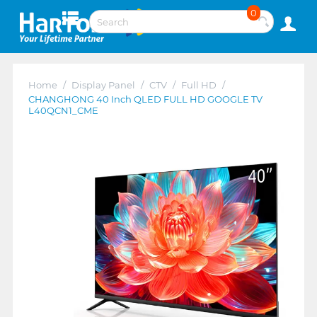
0
Home
/
Display Panel
/
CTV
/
Full HD
/
CHANGHONG 40 Inch QLED FULL HD GOOGLE TV
L40QCN1_CME