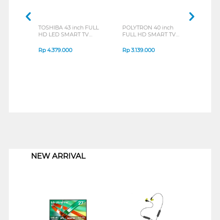
TOSHIBA 43 inch FULL
POLYTRON 40 inch
CHA
HD LED SMART TV
FULL HD SMART TV
INCH
43V31LP
PLD40CV8969
GOO
L43Q
Rp
4.379.000
Rp
3.139.000
Rp
3
1
NEW ARRIVAL