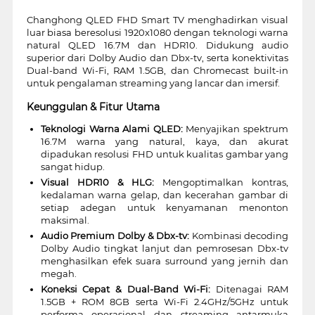
Changhong QLED FHD Smart TV menghadirkan visual
luar biasa beresolusi 1920x1080 dengan teknologi warna
natural QLED 16.7M dan HDR10. Didukung audio
superior dari Dolby Audio dan Dbx-tv, serta konektivitas
Dual-band Wi-Fi, RAM 1.5GB, dan Chromecast built-in
untuk pengalaman streaming yang lancar dan imersif.
Keunggulan & Fitur Utama
Teknologi Warna Alami QLED:
Menyajikan spektrum
16.7M warna yang natural, kaya, dan akurat
dipadukan resolusi FHD untuk kualitas gambar yang
sangat hidup.
Visual HDR10 & HLG:
Mengoptimalkan kontras,
kedalaman warna gelap, dan kecerahan gambar di
setiap adegan untuk kenyamanan menonton
maksimal.
Audio Premium Dolby & Dbx-tv:
Kombinasi decoding
Dolby Audio tingkat lanjut dan pemrosesan Dbx-tv
menghasilkan efek suara surround yang jernih dan
megah.
Koneksi Cepat & Dual-Band Wi-Fi:
Ditenagai RAM
1.5GB + ROM 8GB serta Wi-Fi 2.4GHz/5GHz untuk
performa operasional dan streaming antarmuka