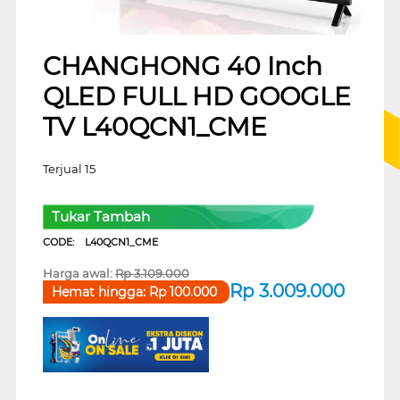
CHANGHONG 40 Inch
QLED FULL HD GOOGLE
TV L40QCN1_CME
Terjual 15
Tukar Tambah
CODE:
L40QCN1_CME
Harga awal:
Rp
3.109.000
Rp
3.009.000
Hemat hingga:
Rp
100.000