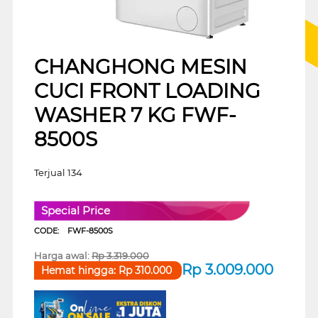
CHANGHONG MESIN
CUCI FRONT LOADING
WASHER 7 KG FWF-
8500S
Terjual 134
Special Price
CODE:
FWF-8500S
Harga awal:
Rp
3.319.000
Rp
3.009.000
Hemat hingga:
Rp
310.000