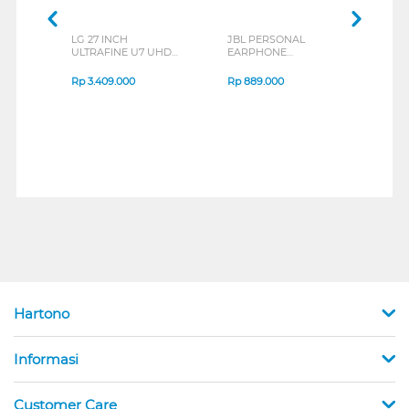
LG 27 INCH
JBL PERSONAL
REXU
ULTRAFINE U7 UHD
EARPHONE
HEA
IPS MONITOR 27U711B-
ENDURANCE RUN 3
M2 S
B_G3
SERIES
Rp
3.409.000
Rp
889.000
Rp
2
Hartono
Informasi
Customer Care