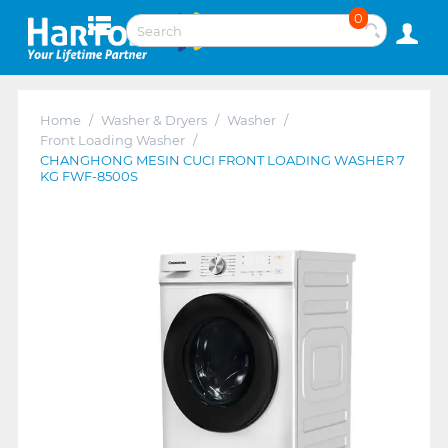
0
Home
/
Washer & Dryers
/
Washer
/
Front Loading Washer
/
CHANGHONG MESIN CUCI FRONT LOADING WASHER 7
KG FWF-8500S