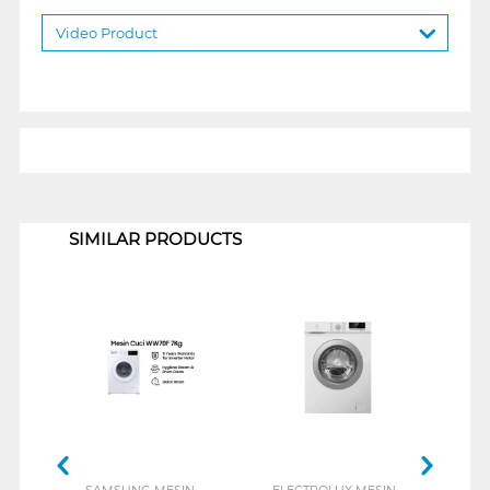
Video Product
1
SIMILAR PRODUCTS
SAMSUNG MESIN
ELECTROLUX MESIN
TCL 