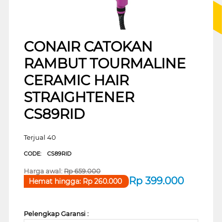
CONAIR CATOKAN
RAMBUT TOURMALINE
CERAMIC HAIR
STRAIGHTENER
CS89RID
Terjual 40
CODE:
CS89RID
Harga awal:
Rp
659.000
Rp
399.000
Hemat hingga:
Rp
260.000
Pelengkap Garansi :