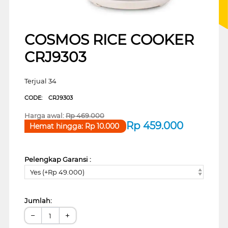
COSMOS RICE COOKER
CRJ9303
Terjual 34
CODE:
CRJ9303
Harga awal:
Rp
469.000
Rp
459.000
Hemat hingga:
Rp
10.000
Pelengkap Garansi :
Yes (+Rp 49.000)
Jumlah:
−
+