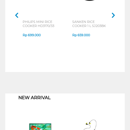
PHILIPS MINI RICE
SANKEN RICE
PHIL
COOKER HD3170/33
COOKER 1 L SJ203BK
seri 
SERI
Rp
699.000
Rp
659.000
Rp
4
1
NEW ARRIVAL