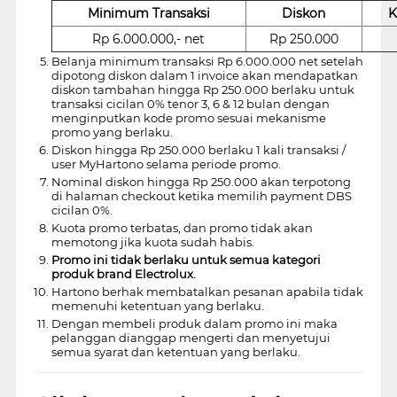
Minimum Transaksi
Diskon
K
Rp 6.000.000,- net
Rp 250.000
Belanja minimum transaksi Rp 6.000.000 net setelah
dipotong diskon dalam 1 invoice akan mendapatkan
diskon tambahan hingga Rp 250.000 berlaku untuk
transaksi cicilan 0% tenor 3, 6 & 12 bulan dengan
menginputkan kode promo sesuai mekanisme
promo yang berlaku.
Diskon hingga Rp 250.000 berlaku 1 kali transaksi /
user MyHartono selama periode promo.
Nominal diskon hingga Rp 250.000 akan terpotong
di halaman checkout ketika memilih payment DBS
cicilan 0%.
Kuota promo terbatas, dan promo tidak akan
memotong jika kuota sudah habis.
Promo ini tidak berlaku untuk semua kategori
produk brand Electrolux.
Hartono berhak membatalkan pesanan apabila tidak
memenuhi ketentuan yang berlaku.
Dengan membeli produk dalam promo ini maka
pelanggan dianggap mengerti dan menyetujui
semua syarat dan ketentuan yang berlaku.