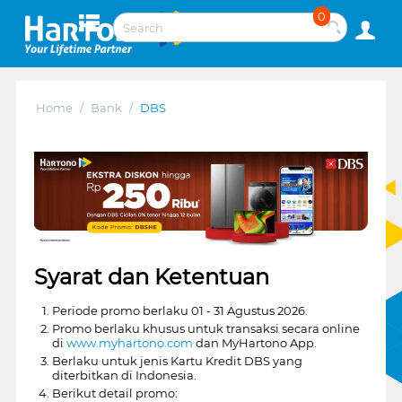
0
Home
/
Bank
/
DBS
Syarat dan Ketentuan
Periode promo berlaku 01 - 31 Agustus 2026.
Promo berlaku khusus untuk transaksi secara online
di
www.myhartono.com
dan MyHartono App.
Berlaku untuk jenis Kartu Kredit DBS yang
diterbitkan di Indonesia.
Berikut detail promo: