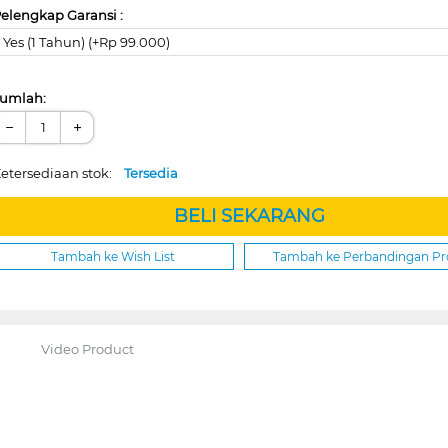
elengkap Garansi :
Yes (1 Tahun) (+Rp 99.000)
umlah:
−
+
etersediaan stok:
Tersedia
BELI SEKARANG
Tambah ke Wish List
Tambah ke Perbandingan P
Video Product