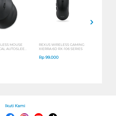
ELESS MOUSE
REXUS WIRELESS GAMING
ICAL AUTOSLEEP
XIERRA 6D RX-106 SERIES
ERIES
Rp
99.000
Ikuti Kami