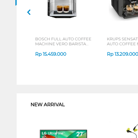
BOSCH FULL AUTO COFFEE
KRUPS SENSAT
MACHINE VERO BARISTA
AUTO COFFEE
600 SILVER TIS65621RW
EA910840
Rp
15.459.000
Rp
13.209.00
1
NEW ARRIVAL