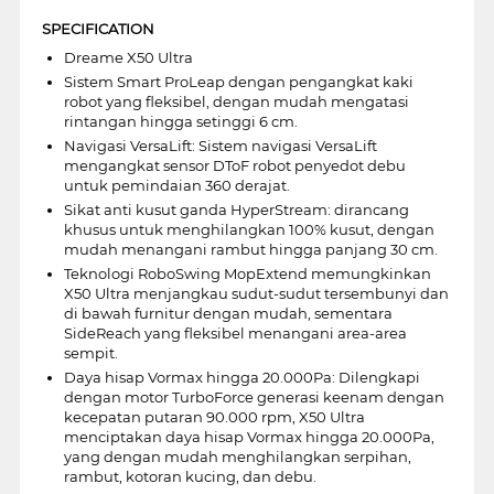
SPECIFICATION
Dreame X50 Ultra
Sistem Smart ProLeap dengan pengangkat kaki
robot yang fleksibel, dengan mudah mengatasi
rintangan hingga setinggi 6 cm.
Navigasi VersaLift: Sistem navigasi VersaLift
mengangkat sensor DToF robot penyedot debu
untuk pemindaian 360 derajat.
Sikat anti kusut ganda HyperStream: dirancang
khusus untuk menghilangkan 100% kusut, dengan
mudah menangani rambut hingga panjang 30 cm.
Teknologi RoboSwing MopExtend memungkinkan
X50 Ultra menjangkau sudut-sudut tersembunyi dan
di bawah furnitur dengan mudah, sementara
SideReach yang fleksibel menangani area-area
sempit.
Daya hisap Vormax hingga 20.000Pa: Dilengkapi
dengan motor TurboForce generasi keenam dengan
kecepatan putaran 90.000 rpm, X50 Ultra
menciptakan daya hisap Vormax hingga 20.000Pa,
yang dengan mudah menghilangkan serpihan,
rambut, kotoran kucing, dan debu.