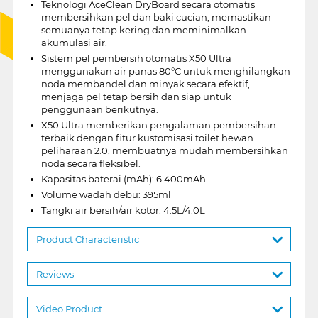
Teknologi AceClean DryBoard secara otomatis
membersihkan pel dan baki cucian, memastikan
semuanya tetap kering dan meminimalkan
akumulasi air.
Sistem pel pembersih otomatis X50 Ultra
menggunakan air panas 80°C untuk menghilangkan
noda membandel dan minyak secara efektif,
menjaga pel tetap bersih dan siap untuk
penggunaan berikutnya.
X50 Ultra memberikan pengalaman pembersihan
terbaik dengan fitur kustomisasi toilet hewan
peliharaan 2.0, membuatnya mudah membersihkan
noda secara fleksibel.
Kapasitas baterai (mAh): 6.400mAh
Volume wadah debu: 395ml
Tangki air bersih/air kotor: 4.5L/4.0L
Product Characteristic
Reviews
Video Product