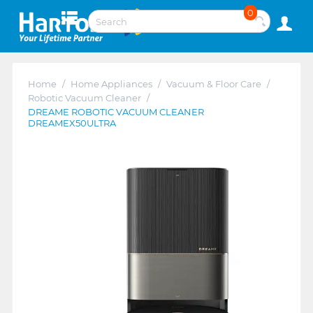
0
Home
/
Home Appliances
/
Vacuum & Floor Care
/
Robotic Vacuum Cleaner
/
DREAME ROBOTIC VACUUM CLEANER
DREAMEX50ULTRA