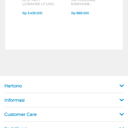
ULTRAFINE U7 UHD
EARPHONE
HEA
IPS MONITOR 27U711B-
ENDURANCE RUN 3
M2 S
B_G3
SERIES
Rp
3.409.000
Rp
889.000
Rp
2
Hartono
Informasi
Customer Care