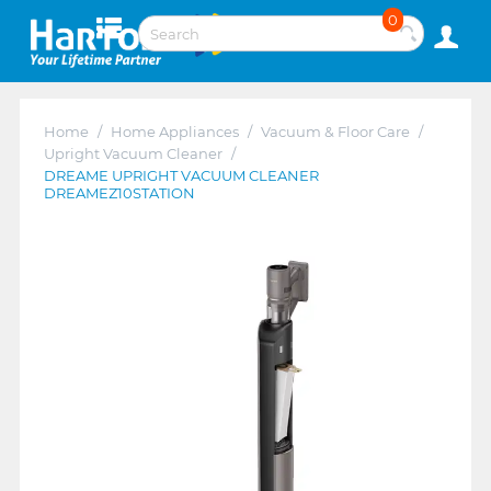
0
Home
/
Home Appliances
/
Vacuum & Floor Care
/
Upright Vacuum Cleaner
/
DREAME UPRIGHT VACUUM CLEANER
DREAMEZ10STATION