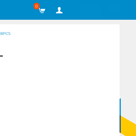
0
28PCS
L