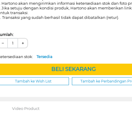
. Hartono akan mengirimkan informasi ketersediaan stok dan foto p
. Jika setuju dengan kondisi produk, Hartono akan memberikan lin
ntuk transaksi.
. Transaksi yang sudah berhasil tidak dapat dibatalkan (retur).
umlah:
−
+
etersediaan stok:
Tersedia
BELI SEKARANG
Tambah ke Wish List
Tambah ke Perbandingan P
Video Product