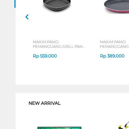
MAXIM PANCI
MAXIM PANCI
PEMANGGANG GRILL PAN
PEMANGGANG 
NMGR-SR-26-P-XS
NULARG25PXS(
Rp
559.000
Rp
389.000
1
NEW ARRIVAL