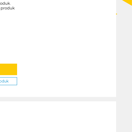
roduk.
k produk
roduk