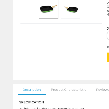
2
3
u
4
J
K
Description
Product Characteristic
Reviews
SPECIFICATION
Interior & exterior are ceramic coating