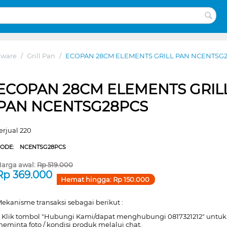
kware
/
Grill Pan
/
ECOPAN 28CM ELEMENTS GRILL PAN NCENTSG
ECOPAN 28CM ELEMENTS GRIL
PAN NCENTSG28PCS
erjual 220
CODE:
NCENTSG28PCS
arga awal:
Rp
519.000
Rp
369.000
Hemat hingga:
Rp
150.000
ekanisme transaksi sebagai berikut :
. Klik tombol "Hubungi Kami/dapat menghubungi 0817321212" untuk
eminta foto / kondisi produk melalui chat.