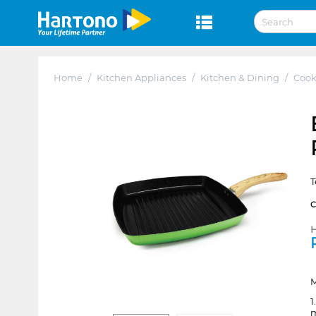
Home
/
Kitchen Appliances
/
Kitchen & Dining
/
Coo
T
H
M
1
m