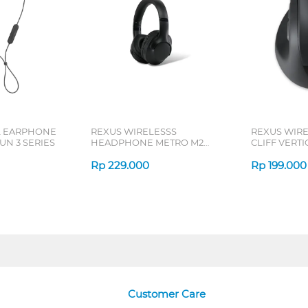
L EARPHONE
REXUS WIRELESSS
REXUS WIR
N 3 SERIES
HEADPHONE METRO M2
CLIFF VERT
SERIES
7D QV-260 S
Rp
229.000
Rp
199.000
Customer Care