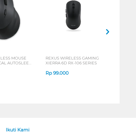
ELESS MOUSE
REXUS WIRELESS GAMING
ICAL AUTOSLEEP
XIERRA 6D RX-106 SERIES
ERIES
Rp
99.000
Ikuti Kami