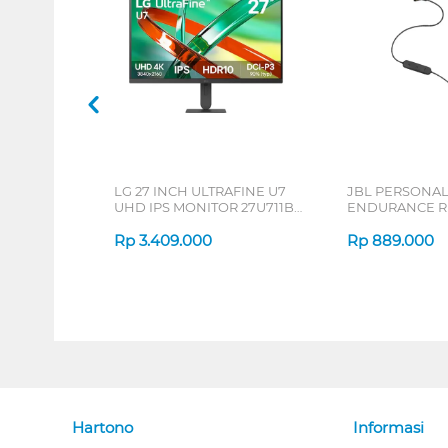
LG 27 INCH ULTRAFINE U7
JBL PERSONA
UHD IPS MONITOR 27U711B-
ENDURANCE RU
B_G3
Rp
3.409.000
Rp
889.000
Hartono
Informasi