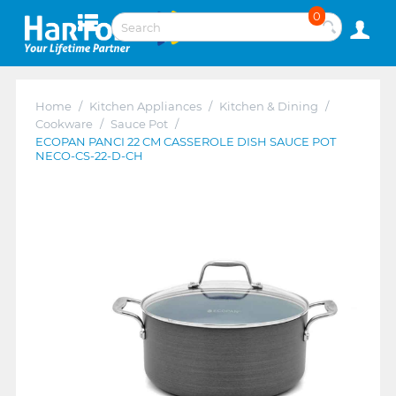
0
Home
/
Kitchen Appliances
/
Kitchen & Dining
/
Cookware
/
Sauce Pot
/
ECOPAN PANCI 22 CM CASSEROLE DISH SAUCE POT
NECO-CS-22-D-CH