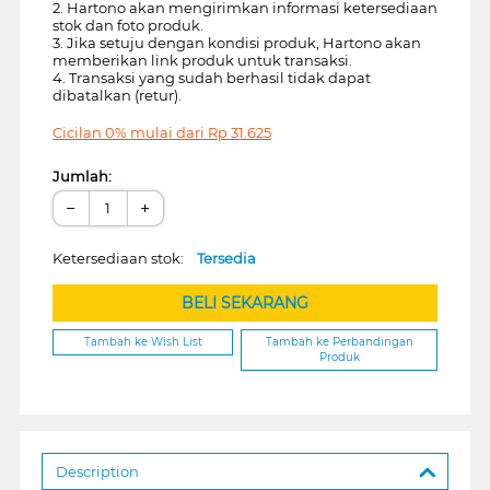
2. Hartono akan mengirimkan informasi ketersediaan
stok dan foto produk.
3. Jika setuju dengan kondisi produk, Hartono akan
memberikan link produk untuk transaksi.
4. Transaksi yang sudah berhasil tidak dapat
dibatalkan (retur).
Cicilan 0% mulai dari
Rp
31.625
Jumlah:
−
+
Ketersediaan stok:
Tersedia
BELI SEKARANG
Tambah ke Wish List
Tambah ke Perbandingan
Produk
Description