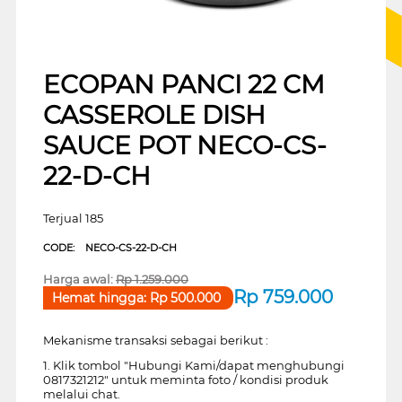
ECOPAN PANCI 22 CM
CASSEROLE DISH
SAUCE POT NECO-CS-
22-D-CH
Terjual 185
CODE:
NECO-CS-22-D-CH
Harga awal:
Rp
1.259.000
Rp
759.000
Hemat hingga:
Rp
500.000
Mekanisme transaksi sebagai berikut :
1. Klik tombol "Hubungi Kami/dapat menghubungi
0817321212" untuk meminta foto / kondisi produk
melalui chat.