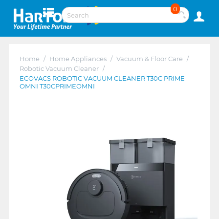
0
Home
/
Home Appliances
/
Vacuum & Floor Care
/
Robotic Vacuum Cleaner
/
ECOVACS ROBOTIC VACUUM CLEANER T30C PRIME
OMNI T30CPRIMEOMNI