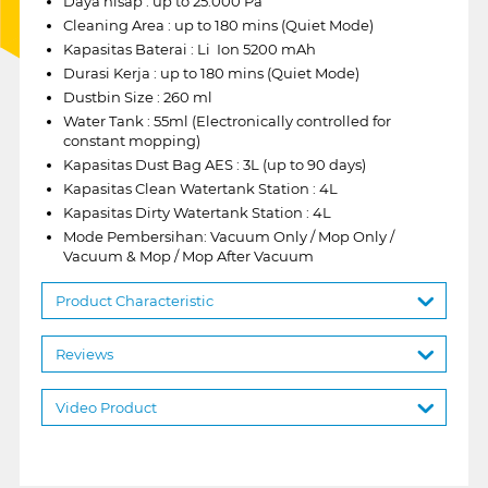
Daya hisap : up to 25.000 Pa
Cleaning Area : up to 180 mins (Quiet Mode)
Kapasitas Baterai : Li  Ion 5200 mAh
Durasi Kerja : up to 180 mins (Quiet Mode)
Dustbin Size : 260 ml
Water Tank : 55ml (Electronically controlled for
constant mopping)
Kapasitas Dust Bag AES : 3L (up to 90 days)
Kapasitas Clean Watertank Station : 4L
Kapasitas Dirty Watertank Station : 4L
Mode Pembersihan: Vacuum Only / Mop Only /
Vacuum & Mop / Mop After Vacuum
Product Characteristic
Reviews
Video Product