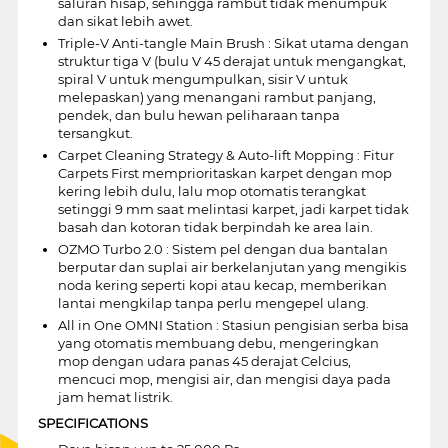
saluran hisap, sehingga rambut tidak menumpuk
dan sikat lebih awet.
Triple-V Anti-tangle Main Brush : Sikat utama dengan
struktur tiga V (bulu V 45 derajat untuk mengangkat,
spiral V untuk mengumpulkan, sisir V untuk
melepaskan) yang menangani rambut panjang,
pendek, dan bulu hewan peliharaan tanpa
tersangkut.
Carpet Cleaning Strategy & Auto-lift Mopping : Fitur
Carpets First memprioritaskan karpet dengan mop
kering lebih dulu, lalu mop otomatis terangkat
setinggi 9 mm saat melintasi karpet, jadi karpet tidak
basah dan kotoran tidak berpindah ke area lain.
OZMO Turbo 2.0 : Sistem pel dengan dua bantalan
berputar dan suplai air berkelanjutan yang mengikis
noda kering seperti kopi atau kecap, memberikan
lantai mengkilap tanpa perlu mengepel ulang.
All in One OMNI Station : Stasiun pengisian serba bisa
yang otomatis membuang debu, mengeringkan
mop dengan udara panas 45 derajat Celcius,
mencuci mop, mengisi air, dan mengisi daya pada
jam hemat listrik.
SPECIFICATIONS