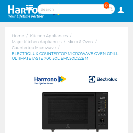
0
Home
/
Kitchen Appliances
/
Major Kitchen Appliances
/
Micro & Oven
/
Countertop Microwave
/
ELECTROLUX COUNTERTOP MICROWAVE OVEN GRILL
ULTIMATETASTE 700 30L EMC30D22BM