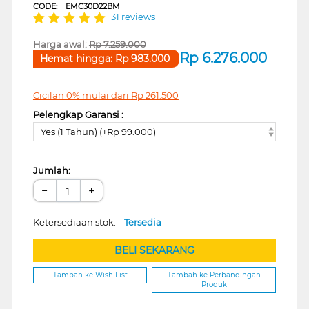
CODE:
EMC30D22BM
31 reviews
Harga awal:
Rp
7.259.000
Rp
6.276.000
Hemat hingga:
Rp
983.000
Cicilan 0% mulai dari
Rp
261.500
Pelengkap Garansi :
Yes (1 Tahun) (+Rp 99.000)
Jumlah:
−
+
Ketersediaan stok:
Tersedia
BELI SEKARANG
Tambah ke Wish List
Tambah ke Perbandingan
Produk