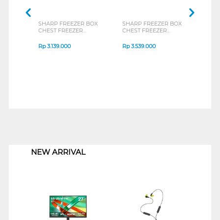
SHARP FREEZER BOX
SHARP FREEZER BOX
TOSH
CHEST FREEZER
CHEST FREEZER
BOX 
FRV150X
FRV210X
CR-A
Rp
3.139.000
Rp
3.539.000
Rp
3
1
NEW ARRIVAL