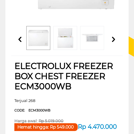
ELECTROLUX FREEZER
BOX CHEST FREEZER
ECM3000WB
Terjual 268
CODE:
ECM3000WB
Harga awal:
Rp
5.019.000
Rp
4.470.000
Hemat hingga:
Rp
549.000