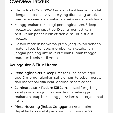
Overview Produk
Electrolux ECM3000WB adalah chest freezer handal
dengan kapasitas 297 Liter yang dirancang untuk
menjaga kesegaran makanan beku Anda lebih lama.
Menggunakan teknologi pendinginan 360° deep
freezer dengan pipa tipe-D yang memastikan
pertukaran panas lebih efisien di seluruh sudut
freezer.
Desain modern berwarna putih yang kokoh dengan
material besi berlapis, memberikan ketahanan
jangka panjang untuk kebutuhan rumah tangga
maupun bisnis kecil Anda.
Keunggulan & Fitur Utama
Pendinginan 360° Deep Freezer:
Pipa pendingin
tipe-D memungkinkan suhu dingin tersebar merata
dan mencapai titik beku optimal secara cepat.
Jaminan Listrik Padam 135 Jam:
Inovasi fungsi segel
ketat yang mengunci udara dingin, sehingga
makanan tetap beku hingga 135 jam saat terjadi mati
listrik.
Pintu Hovering (Bebas Genggam):
Desain pintu
dapat terbuka stabil pada sudut 30° hingga 60°,