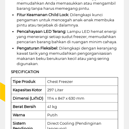
memudahkan Anda memasukkan atau mengambil
barang tanpa harus memegang pintu.
Fitur Keamanan Child Lock:
Dilengkapi kunci
pengaman untuk mencegah anak-anak membuka
pintu atau terjebak di dalamnya.
Pencahayaan LED Terang:
Lampu LED hemat energi
yang menerangi setiap sudut freezer, memudahkan
pencarian barang bahkan di ruangan minim cahaya.
Pengaturan Fleksibel:
Dilengkapi dengan keranjang
kawat tarik yang memudahkan pengorganisasian
makanan beku berukuran kecil atau yang sering
digunakan.
SPECIFICATION
Tipe Produk
Chest Freezer
Kapasitas Kotor
297 Liter
Dimensi (LxTxD)
1114 x 847 x 630 mm
Berat Bersih
41 kg
Warna
Putih
Sistem
Direct Cooling (Pendinginan
Pendingin
langsung)