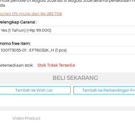
ntuk periode 01 August 2026 s/d 31 August 2026 selama persediaan 
da.
icilan 0% mulai dari
Rp
283.708
elengkap Garansi :
Yes (1 Tahun) (+Rp 99.000)
romo free item:
100173055-01 : EFT6032K_H (1 pcs)
etersediaan stok:
Stok Tidak Tersedia
BELI SEKARANG
Tambah ke Wish List
Tambah ke Perbandingan P
Video Product