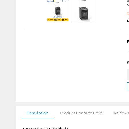
u
a
C
P
P
K
Description
Product Characteristic
Reviews