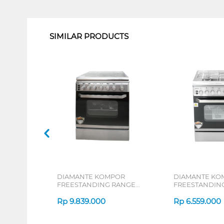
1
SIMILAR PRODUCTS
DIAMANTE KOMPOR
DIAMANTE KO
FREESTANDING RANGE
FREESTANDIN
MILANO_MINIATURE
MILANO64X
Rp
9.839.000
Rp
6.559.000