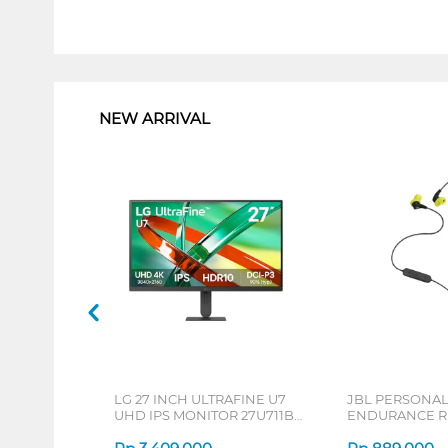
1
NEW ARRIVAL
LG 27 INCH ULTRAFINE U7
JBL PERSONA
UHD IPS MONITOR 27U711B-
ENDURANCE RU
B_G3