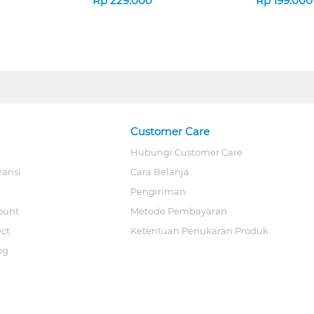
Rp
229.000
Rp
199.000
Customer Care
Hubungi Customer Care
ransi
Cara Belanja
Pengiriman
ount
Metode Pembayaran
ect
Ketentuan Penukaran Produk
og