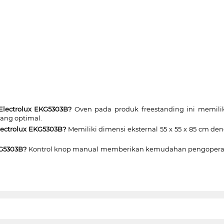
Electrolux EKG5303B?
Oven pada produk freestanding ini memiliki
ang optimal.
lectrolux EKG5303B?
Memiliki dimensi eksternal 55 x 55 x 85 cm de
KG5303B?
Kontrol knop manual memberikan kemudahan pengoperasia