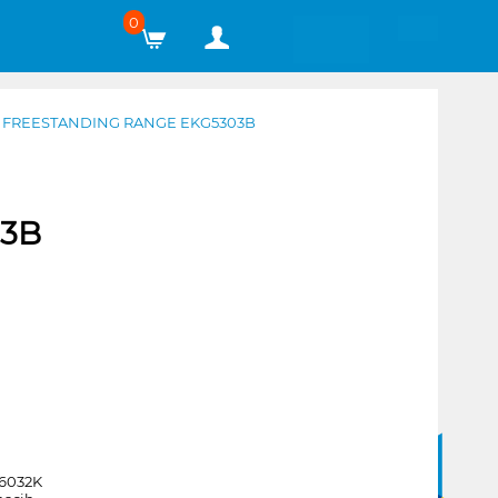
0
FREESTANDING RANGE EKG5303B
03B
6032K