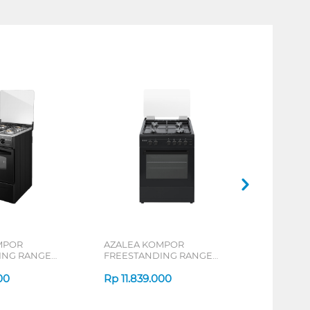
MPOR
AZALEA KOMPOR
ING RANGE
FREESTANDING RANGE
MILANO_K
00
Rp
11.839.000