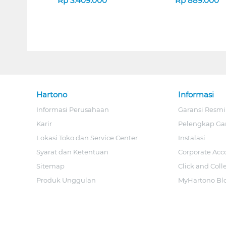
Rp
3.409.000
Rp
889.000
Hartono
Informasi
Informasi Perusahaan
Garansi Resmi
Karir
Pelengkap Ga
Lokasi Toko dan Service Center
Instalasi
Syarat dan Ketentuan
Corporate Acc
Sitemap
Click and Coll
Produk Unggulan
MyHartono Bl