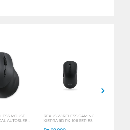
ELESS MOUSE
REXUS WIRELESS GAMING
ICAL AUTOSLEEP
XIERRA 6D RX-106 SERIES
ERIES