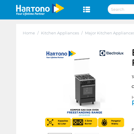
Home
/
Kitchen Appliances
/
Major Kitchen Appliance
T
H