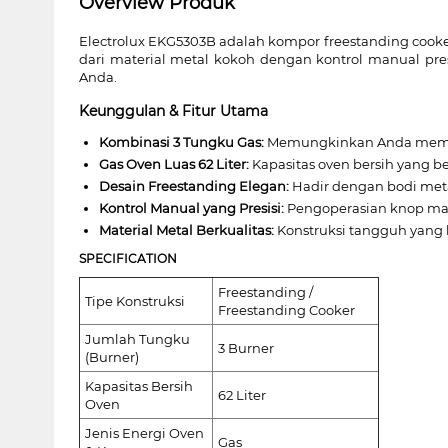
Overview Produk
Electrolux EKG5303B adalah kompor freestanding cooke
dari material metal kokoh dengan kontrol manual pr
Anda.
Keunggulan & Fitur Utama
Kombinasi 3 Tungku Gas:
Memungkinkan Anda memasa
Gas Oven Luas 62 Liter:
Kapasitas oven bersih yang b
Desain Freestanding Elegan:
Hadir dengan bodi met
Kontrol Manual yang Presisi:
Pengoperasian knop man
Material Metal Berkualitas:
Konstruksi tangguh yang 
SPECIFICATION
Freestanding /
Tipe Konstruksi
Freestanding Cooker
Jumlah Tungku
3 Burner
(Burner)
Kapasitas Bersih
62 Liter
Oven
Jenis Energi Oven
Gas