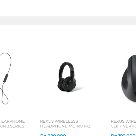
L EARPHONE
REXUS WIRELESSS
REXUS WIR
N 3 SERIES
HEADPHONE METRO M2
CLIFF VERT
SERIES
7D QV-260 S