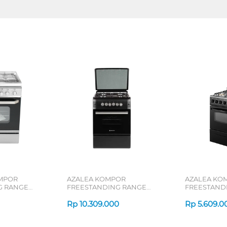
MPOR
AZALEA KOMPOR
AZALEA KO
G RANGE
FREESTANDING RANGE
FREESTAND
AFS66G4EB
AFS55G4VE
Rp
10.309.000
Rp
5.609.0