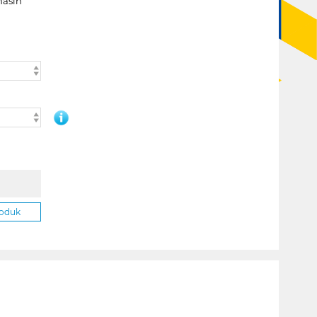
masih
roduk