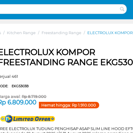
s
/
Kitchen Range
/
Freestanding Range
/
ELECTROLUX KOMPOR 
ELECTROLUX KOMPOR
FREESTANDING RANGE EKG53
erjual 461
CODE:
EKG5303B
arga awal:
Rp
8.719.000
Rp
6.809.000
Hemat hingga:
Rp
1.910.000
FREE ELECTROLUX TUDUNG PENGHISAP ASAP SLIM LINE HOOD EFT