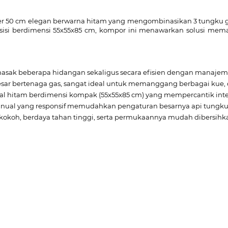
r 50 cm elegan berwarna hitam yang mengombinasikan 3 tungku gas
esisi berdimensi 55x55x85 cm, kompor ini menawarkan solusi m
k beberapa hidangan sekaligus secara efisien dengan manajeme
esar bertenaga gas, sangat ideal untuk memanggang berbagai kue, d
al hitam berdimensi kompak (55x55x85 cm) yang mempercantik int
ual yang responsif memudahkan pengaturan besarnya api tungku 
kokoh, berdaya tahan tinggi, serta permukaannya mudah dibersih