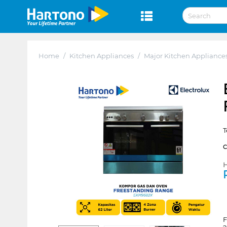
Home
/
Kitchen Appliances
/
Major Kitchen Appliance
T
H
F