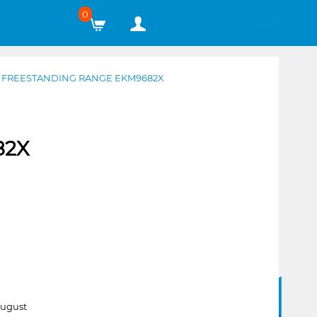
0
 FREESTANDING RANGE EKM9682X
82X
August