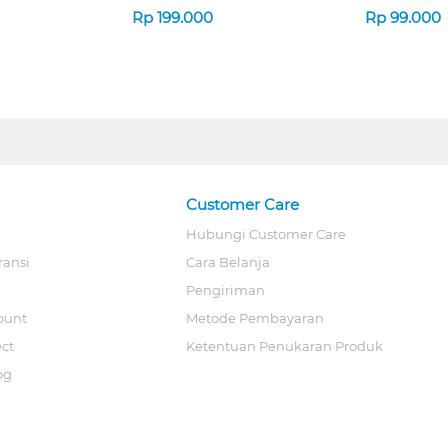
7D QV-260 SERIES
Rp
199.000
Rp
99.000
Customer Care
Hubungi Customer Care
ransi
Cara Belanja
Pengiriman
ount
Metode Pembayaran
ect
Ketentuan Penukaran Produk
og