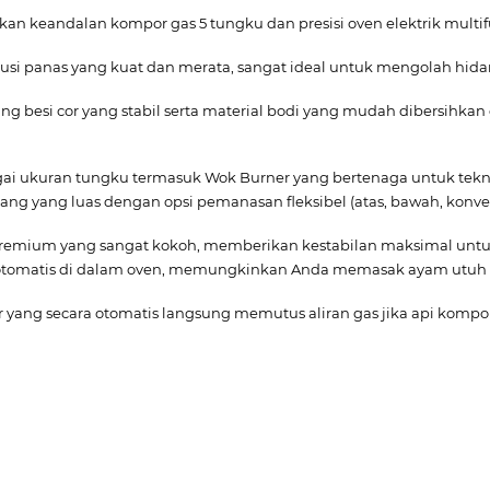
 keandalan kompor gas 5 tungku dan presisi oven elektrik multifung
usi panas yang kuat dan merata, sangat ideal untuk mengolah hida
 besi cor yang stabil serta material bodi yang mudah dibersihkan
i ukuran tungku termasuk Wok Burner yang bertenaga untuk teknik
 yang luas dengan opsi pemanasan fleksibel (atas, bawah, konve
premium yang sangat kokoh, memberikan kestabilan maksimal untuk 
 otomatis di dalam oven, memungkinkan Anda memasak ayam utuh 
yang secara otomatis langsung memutus aliran gas jika api kompor