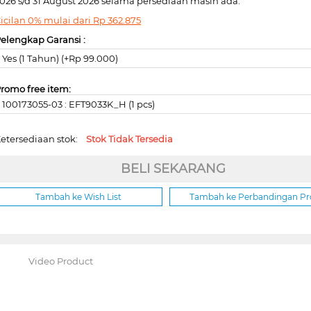
026 s/d 31 August 2026 selama persediaan masih ada.
icilan 0% mulai dari
Rp
362.875
elengkap Garansi :
Yes (1 Tahun) (+Rp 99.000)
romo free item:
100173055-03 : EFT9033K_H (1 pcs)
etersediaan stok:
Stok Tidak Tersedia
BELI SEKARANG
Tambah ke Wish List
Tambah ke Perbandingan P
Video Product