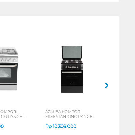
KOMPOR
AZALEA KOMPOR
ING RANGE
FREESTANDING RANGE
AFS66G4EB
00
Rp
10.309.000