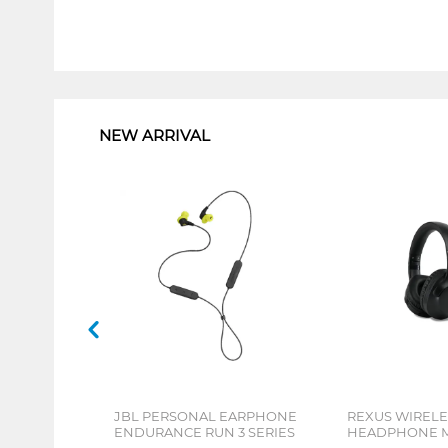
1
NEW ARRIVAL
JBL PERSONAL EARPHONE
REXUS WIRELE
ENDURANCE RUN 3 SERIES
HEADPHONE M