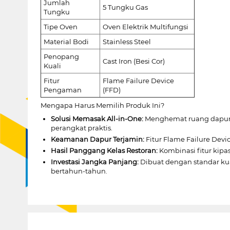
Jumlah
5 Tungku Gas
Tungku
Tipe Oven
Oven Elektrik Multifungsi
Material Bodi
Stainless Steel
Penopang
Cast Iron (Besi Cor)
Kuali
Fitur
Flame Failure Device
Pengaman
(FFD)
Mengapa Harus Memilih Produk Ini?
Solusi Memasak All-in-One:
Menghemat ruang dapur 
perangkat praktis.
Keamanan Dapur Terjamin:
Fitur Flame Failure Devi
Hasil Panggang Kelas Restoran:
Kombinasi fitur kipa
Investasi Jangka Panjang:
Dibuat dengan standar kual
bertahun-tahun.