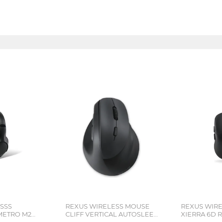
SSS
REXUS WIRELESS MOUSE
REXUS WIR
ETRO M2
CLIFF VERTICAL AUTOSLEEP
XIERRA 6D R