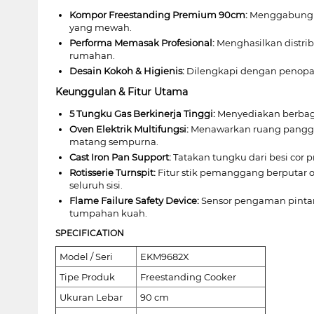
Kompor Freestanding Premium 90cm:
Menggabungkan
yang mewah.
Performa Memasak Profesional:
Menghasilkan distrib
rumahan.
Desain Kokoh & Higienis:
Dilengkapi dengan penopang
Keunggulan & Fitur Utama
5 Tungku Gas Berkinerja Tinggi:
Menyediakan berbaga
Oven Elektrik Multifungsi:
Menawarkan ruang panggang
matang sempurna.
Cast Iron Pan Support:
Tatakan tungku dari besi cor 
Rotisserie Turnspit:
Fitur stik pemanggang berputar
seluruh sisi.
Flame Failure Safety Device:
Sensor pengaman pintar 
tumpahan kuah.
SPECIFICATION
Model / Seri
EKM9682X
Tipe Produk
Freestanding Cooker
Ukuran Lebar
90 cm