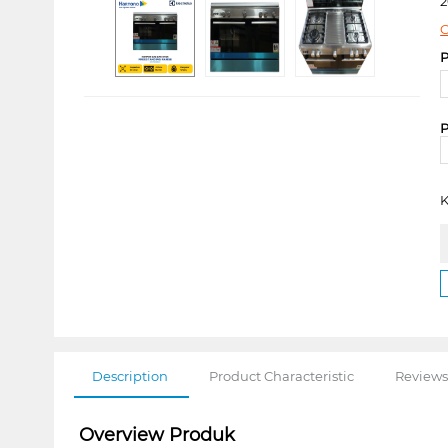
2
C
P
P
K
Description
Product Characteristic
Reviews
Overview Produk