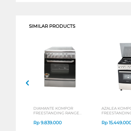
1
SIMILAR PRODUCTS
DIAMANTE KOMPOR
AZALEA KOMP
FREESTANDING RANGE
FREESTANDIN
MILANO_MINIATURE
AFS66G4VC_K
Rp
9.839.000
Rp
15.449.00