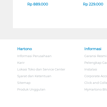
SERIES
Rp
889.000
Rp
229.000
Hartono
Informasi
Informasi Perusahaan
Garansi Resmi
Karir
Pelengkap Ga
Lokasi Toko dan Service Center
Instalasi
Syarat dan Ketentuan
Corporate Acc
Sitemap
Click and Coll
Produk Unggulan
MyHartono Bl