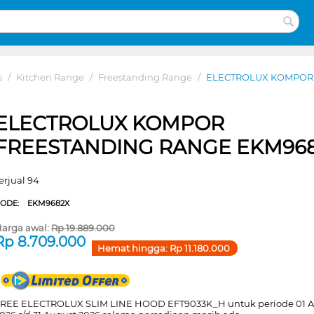
s
/
Kitchen Range
/
Freestanding Range
/
ELECTROLUX KOMPOR
ELECTROLUX KOMPOR
FREESTANDING RANGE EKM96
erjual 94
CODE:
EKM9682X
arga awal:
Rp
19.889.000
Rp
8.709.000
Hemat hingga:
Rp
11.180.000
REE ELECTROLUX SLIM LINE HOOD EFT9033K_H untuk periode 01 