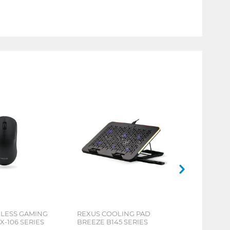
ELESS GAMING
REXUS COOLING PAD
X-106 SERIES
BREEZE B145 SERIES