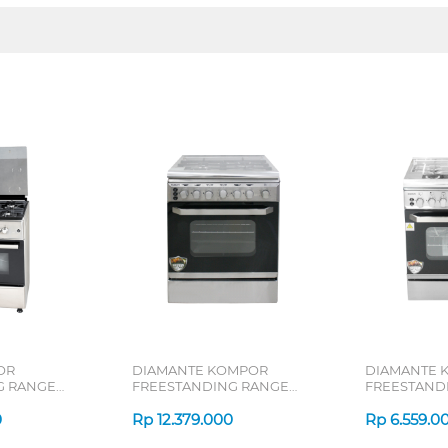
OR
DIAMANTE KOMPOR
DIAMANTE 
G RANGE
FREESTANDING RANGE
FREESTAND
LEONARDOMINI
MILANO64X
0
Rp
12.379.000
Rp
6.559.0