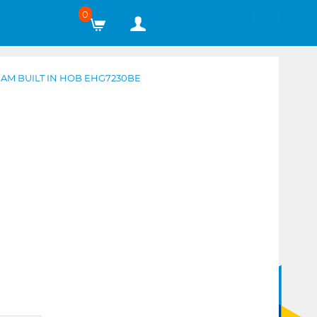
0
M BUILT IN HOB EHG7230BE