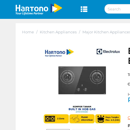
Home
/
Kitchen Appliances
/
Major Kitchen Appliance
T
H
C
P