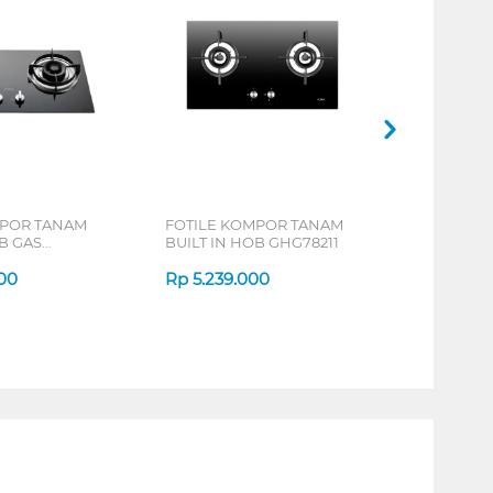
MPOR TANAM
FOTILE KOMPOR TANAM
B GAS
BUILT IN HOB GHG78211
00
Rp
5.239.000