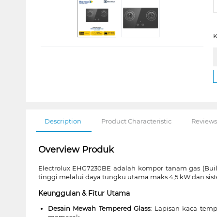
K
Description
Product Characteristic
Reviews
Overview Produk
Electrolux EHG7230BE adalah kompor tanam gas (Buil
tinggi melalui daya tungku utama maks 4,5 kW dan si
Keunggulan & Fitur Utama
Desain Mewah Tempered Glass:
Lapisan kaca tempe
memasak.