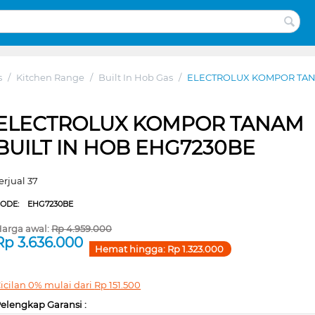
s
/
Kitchen Range
/
Built In Hob Gas
/
ELECTROLUX KOMPOR TANA
ELECTROLUX KOMPOR TANAM
BUILT IN HOB EHG7230BE
erjual 37
CODE:
EHG7230BE
arga awal:
Rp
4.959.000
Rp
3.636.000
Hemat hingga:
Rp
1.323.000
icilan 0% mulai dari
Rp
151.500
elengkap Garansi :