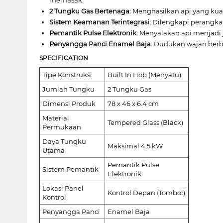
2 Tungku Gas Bertenaga:
Menghasilkan api yang kua
Sistem Keamanan Terintegrasi:
Dilengkapi perangkat
Pemantik Pulse Elektronik:
Menyalakan api menjadi j
Penyangga Panci Enamel Baja:
Dudukan wajan berba
SPECIFICATION
Tipe Konstruksi
Built In Hob (Menyatu)
Jumlah Tungku
2 Tungku Gas
Dimensi Produk
78 x 46 x 6.4 cm
Material
Tempered Glass (Black)
Permukaan
Daya Tungku
Maksimal 4,5 kW
Utama
Pemantik Pulse
Sistem Pemantik
Elektronik
Lokasi Panel
Kontrol Depan (Tombol)
Kontrol
Penyangga Panci
Enamel Baja