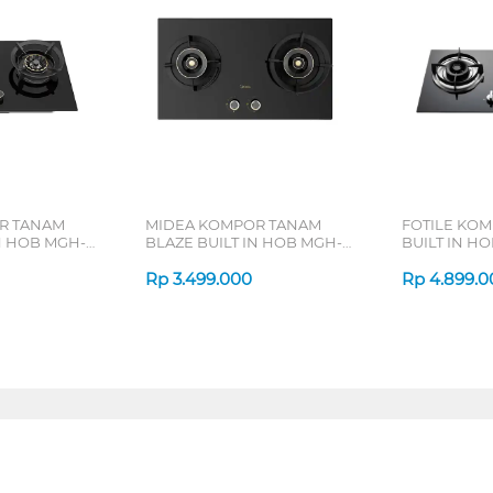
R TANAM
MIDEA KOMPOR TANAM
FOTILE KO
N HOB MGH-
BLAZE BUILT IN HOB MGH-
BUILT IN HO
Q7612G-ID
GHG73205
Rp
3.499.000
Rp
4.899.0