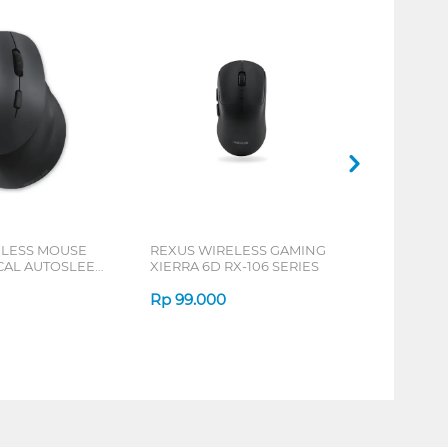
ELESS MOUSE
REXUS WIRELESS GAMING
ICAL AUTOSLEEP
XIERRA 6D RX-106 SERIES
ERIES
Rp
99.000