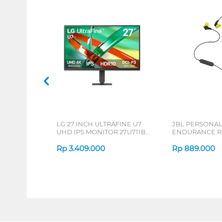
LG 27 INCH ULTRAFINE U7
JBL PERSONA
UHD IPS MONITOR 27U711B-
ENDURANCE RU
B_G3
Rp
3.409.000
Rp
889.000