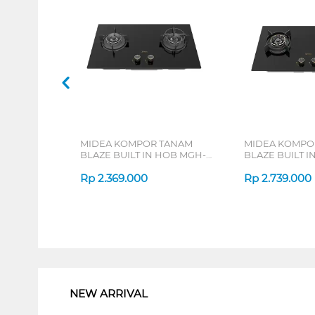
MIDEA KOMPOR TANAM
MIDEA KOMPO
BLAZE BUILT IN HOB MGH-
BLAZE BUILT I
Q7622G-ID
Q7621G-ID
Rp
2.369.000
Rp
2.739.000
1
NEW ARRIVAL