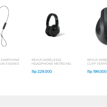
L EARPHONE
REXUS WIRELESSS
REXUS WIR
N 3 SERIES
HEADPHONE METRO M2
CLIFF VERT
SERIES
7D QV-260 S
Rp
229.000
Rp
199.000