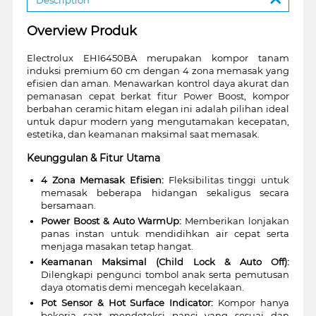
Overview Produk
Electrolux EHI6450BA merupakan kompor tanam
induksi premium 60 cm dengan 4 zona memasak yang
efisien dan aman. Menawarkan kontrol daya akurat dan
pemanasan cepat berkat fitur Power Boost, kompor
berbahan ceramic hitam elegan ini adalah pilihan ideal
untuk dapur modern yang mengutamakan kecepatan,
estetika, dan keamanan maksimal saat memasak.
Keunggulan & Fitur Utama
4 Zona Memasak Efisien:
Fleksibilitas tinggi untuk
memasak beberapa hidangan sekaligus secara
bersamaan.
Power Boost & Auto WarmUp:
Memberikan lonjakan
panas instan untuk mendidihkan air cepat serta
menjaga masakan tetap hangat.
Keamanan Maksimal (Child Lock & Auto Off):
Dilengkapi pengunci tombol anak serta pemutusan
daya otomatis demi mencegah kecelakaan.
Pot Sensor & Hot Surface Indicator:
Kompor hanya
bekerja saat mendeteksi panci yang sesuai dan