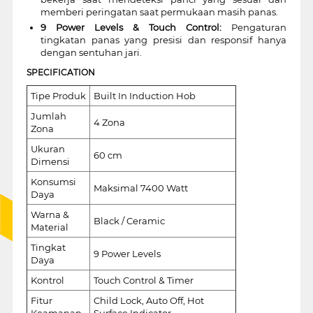
memberi peringatan saat permukaan masih panas.
9 Power Levels & Touch Control:
Pengaturan
tingkatan panas yang presisi dan responsif hanya
dengan sentuhan jari.
SPECIFICATION
Tipe Produk
Built In Induction Hob
Jumlah
4 Zona
Zona
Ukuran
60 cm
Dimensi
Konsumsi
Maksimal 7400 Watt
Daya
Warna &
Black / Ceramic
Material
Tingkat
9 Power Levels
Daya
Kontrol
Touch Control & Timer
Fitur
Child Lock, Auto Off, Hot
Keamanan
Surface Indicator