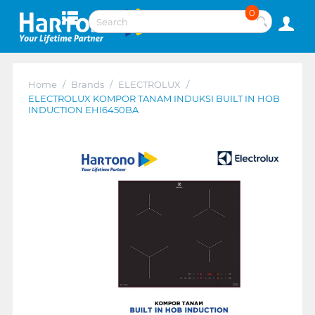
0
Home
/
Brands
/
ELECTROLUX
/
ELECTROLUX KOMPOR TANAM INDUKSI BUILT IN HOB
INDUCTION EHI6450BA