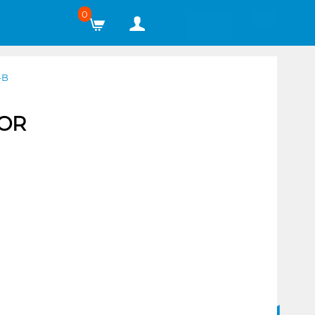
0
-B
OOR