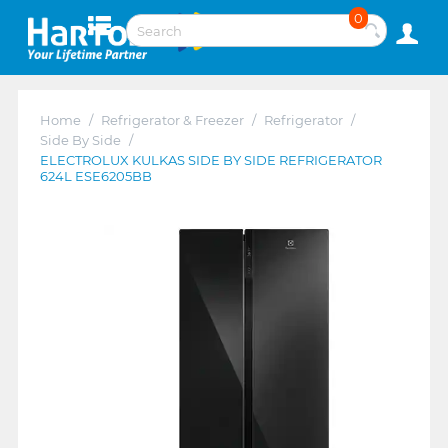
0
Home
/
Refrigerator & Freezer
/
Refrigerator
/
Side By Side
/
ELECTROLUX KULKAS SIDE BY SIDE REFRIGERATOR
624L ESE6205BB