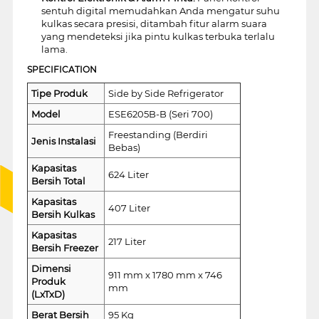
sentuh digital memudahkan Anda mengatur suhu
kulkas secara presisi, ditambah fitur alarm suara
yang mendeteksi jika pintu kulkas terbuka terlalu
lama.
SPECIFICATION
Tipe Produk
Side by Side Refrigerator
Model
ESE6205B-B (Seri 700)
Freestanding (Berdiri
Jenis Instalasi
Bebas)
Kapasitas
624 Liter
Bersih Total
Kapasitas
407 Liter
Bersih Kulkas
Kapasitas
217 Liter
Bersih Freezer
Dimensi
911 mm x 1780 mm x 746
Produk
mm
(LxTxD)
Berat Bersih
95 Kg