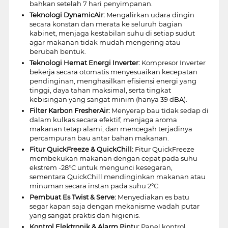
bahkan setelah 7 hari penyimpanan.
Teknologi DynamicAir:
Mengalirkan udara dingin
secara konstan dan merata ke seluruh bagian
kabinet, menjaga kestabilan suhu di setiap sudut
agar makanan tidak mudah mengering atau
berubah bentuk.
Teknologi Hemat Energi Inverter:
Kompresor Inverter
bekerja secara otomatis menyesuaikan kecepatan
pendinginan, menghasilkan efisiensi energi yang
tinggi, daya tahan maksimal, serta tingkat
kebisingan yang sangat minim (hanya 39 dBA).
Filter Karbon FresherAir:
Menyerap bau tidak sedap di
dalam kulkas secara efektif, menjaga aroma
makanan tetap alami, dan mencegah terjadinya
percampuran bau antar bahan makanan.
Fitur QuickFreeze & QuickChill:
Fitur QuickFreeze
membekukan makanan dengan cepat pada suhu
ekstrem -28°C untuk mengunci kesegaran,
sementara QuickChill mendinginkan makanan atau
minuman secara instan pada suhu 2°C.
Pembuat Es Twist & Serve:
Menyediakan es batu
segar kapan saja dengan mekanisme wadah putar
yang sangat praktis dan higienis.
Kontrol Elektronik & Alarm Pintu:
Panel kontrol