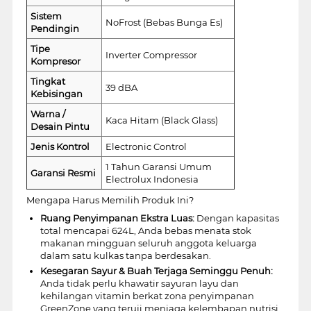
Sistem
NoFrost (Bebas Bunga Es)
Pendingin
Tipe
Inverter Compressor
Kompresor
Tingkat
39 dBA
Kebisingan
Warna /
Kaca Hitam (Black Glass)
Desain Pintu
Jenis Kontrol
Electronic Control
1 Tahun Garansi Umum
Garansi Resmi
Electrolux Indonesia
Mengapa Harus Memilih Produk Ini?
Ruang Penyimpanan Ekstra Luas:
Dengan kapasitas
total mencapai 624L, Anda bebas menata stok
makanan mingguan seluruh anggota keluarga
dalam satu kulkas tanpa berdesakan.
Kesegaran Sayur & Buah Terjaga Seminggu Penuh:
Anda tidak perlu khawatir sayuran layu dan
kehilangan vitamin berkat zona penyimpanan
GreenZone yang teruji menjaga kelembapan nutrisi