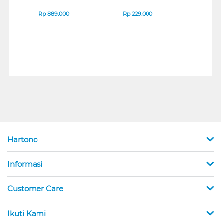
ENDURANCE RUN 3
M2 SERIES
VERT
SERIES
7D Q
Rp
889.000
Rp
229.000
Rp
1
Hartono
Informasi
Customer Care
Ikuti Kami