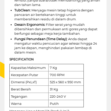
lembut (tanpa suara/tidak membanting) yang aman
dan tahan lama.
TubClean:
Menjaga mesin tetap higienis dengan
pancaran air bertekanan tinggi untuk
membersihkan residu di dalam drum.
Desain Ergonomis:
Filter serat yang mudah
dibersihkan dan permukaan anti gores yang dapat
berfungsi sebagai meja kerja tambahan.
Fungsi Penundaan (Time Delay):
Anda dapat
mengatur waktu pencucian agar selesai hingga 24
jam ke depan, menghindari pakaian lembap di
dalam mesin.
SPECIFICATION
Kapasitas Maksimum
7 Kg
Kecepatan Putar
700 RPM
Dimensi (PxLxT)
525 x 560 x 950 mm
Berat Bersih
31 Kg
Tegangan
220-240 V
Warna
Putih
Mengapa Harus Memilih Produk Ini?