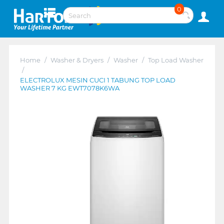
0
Home
/
Washer & Dryers
/
Washer
/
Top Load Washer
/
ELECTROLUX MESIN CUCI 1 TABUNG TOP LOAD
WASHER 7 KG EWT7078K6WA