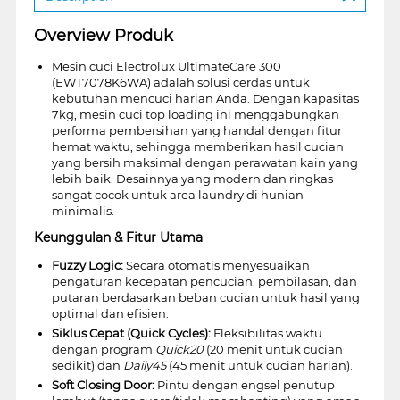
Overview Produk
Mesin cuci Electrolux UltimateCare 300
(EWT7078K6WA) adalah solusi cerdas untuk
kebutuhan mencuci harian Anda. Dengan kapasitas
7kg, mesin cuci top loading ini menggabungkan
performa pembersihan yang handal dengan fitur
hemat waktu, sehingga memberikan hasil cucian
yang bersih maksimal dengan perawatan kain yang
lebih baik. Desainnya yang modern dan ringkas
sangat cocok untuk area laundry di hunian
minimalis.
Keunggulan & Fitur Utama
Fuzzy Logic:
Secara otomatis menyesuaikan
pengaturan kecepatan pencucian, pembilasan, dan
putaran berdasarkan beban cucian untuk hasil yang
optimal dan efisien.
Siklus Cepat (Quick Cycles):
Fleksibilitas waktu
dengan program
Quick20
(20 menit untuk cucian
sedikit) dan
Daily45
(45 menit untuk cucian harian).
Soft Closing Door:
Pintu dengan engsel penutup