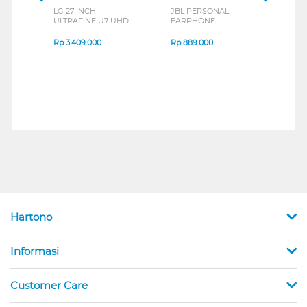
LG 27 INCH
JBL PERSONAL
REXU
ULTRAFINE U7 UHD
EARPHONE
HEA
IPS MONITOR 27U711B-
ENDURANCE RUN 3
M2 S
B_G3
SERIES
Rp
3.409.000
Rp
889.000
Rp
2
Hartono
Informasi
Customer Care