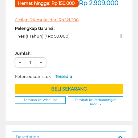
Rp
2.909.000
Hemat hingga:
Rp
150.000
Cicilan 0% mulai dari
Rp
121.208
Pelengkap Garansi :
Yes (1 Tahun) (+Rp 99.000)
Jumlah:
−
+
Ketersediaan stok:
Tersedia
BELI SEKARANG
Tambah ke Wish List
Tambah ke Perbandingan
Produk
Description