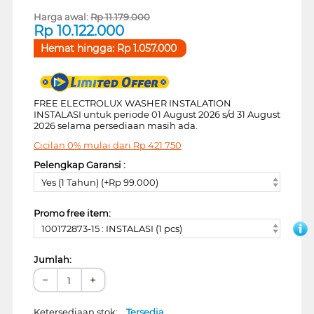
Harga awal:
Rp
11.179.000
Rp
10.122.000
Hemat hingga:
Rp
1.057.000
FREE ELECTROLUX WASHER INSTALATION
INSTALASI untuk periode 01 August 2026 s/d 31 August
2026 selama persediaan masih ada.
Cicilan 0% mulai dari
Rp
421.750
Pelengkap Garansi :
Yes (1 Tahun) (+Rp 99.000)
Promo free item:
100172873-15 : INSTALASI (1 pcs)
Jumlah:
−
+
Ketersediaan stok:
Tersedia