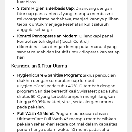
luar biasa.
Sistem Higienis Berbasis Uap:
Dirancang dengan
fitur uap panas intensif yang mampu membasmi
mikroorganisme berbahaya, menjadikannya pilihan
terbaik untuk menjaga kesehatan kulit seluruh
anggota keluarga.
Kontrol Pengoperasian Modern:
Dilengkapi panel
kontrol sentuh digital (Touch Control)
dikombinasikan dengan kenop putar manual yang
sangat mudah dan intuitif untuk dioperasikan setiap
hari.
Keunggulan & Fitur Utama
HygienicCare & Sanitise Program:
Siklus pencucian
diakhiri dengan semprotan uap lembut
(HygienicCare) pada suhu 40°C. Ditambah dengan
program Sanitise bersertifikasi Swissatest pada suhu
di atas 60°C yang terbukti ampuh menghilangkan
hingga 99,99% bakteri, virus, serta alergen umum
pada pakaian.
Full Wash 45 Menit:
Program pencucian efisien
UltimateCare Full Wash 45 mampu membersihkan
pakaian sehari-hari secara optimal dalam kapasitas
penuh hanya dalam waktu 45 menit pada suhu