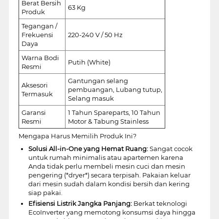
Berat Bersih
63 Kg
Produk
Tegangan /
Frekuensi
220-240 V / 50 Hz
Daya
Warna Bodi
Putih (White)
Resmi
Gantungan selang
Aksesori
pembuangan, Lubang tutup,
Termasuk
Selang masuk
Garansi
1 Tahun Spareparts, 10 Tahun
Resmi
Motor & Tabung Stainless
Mengapa Harus Memilih Produk Ini?
Solusi All-in-One yang Hemat Ruang:
Sangat cocok
untuk rumah minimalis atau apartemen karena
Anda tidak perlu membeli mesin cuci dan mesin
pengering (*dryer*) secara terpisah. Pakaian keluar
dari mesin sudah dalam kondisi bersih dan kering
siap pakai.
Efisiensi Listrik Jangka Panjang:
Berkat teknologi
EcoInverter yang memotong konsumsi daya hingga