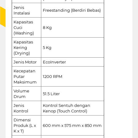
Jenis
Freestanding (Berdiri Bebas)
Instalasi
Kapasitas
Cuci
8 Kg
(Washing)
Kapasitas
Kering
5 Kg
(Drying)
Jenis Motor
EcoInverter
Kecepatan
Putar
1200 RPM
Maksimum
Volume
51.5 Liter
Drum
Jenis
Kontrol Sentuh dengan
Kontrol
Kenop (Touch Control)
Dimensi
Produk (L x
600 mm x 575 mm x 850 mm
K x T)