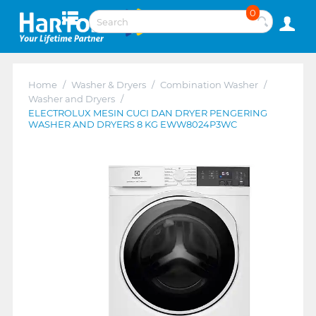
0
Home
/
Washer & Dryers
/
Combination Washer
/
Washer and Dryers
/
ELECTROLUX MESIN CUCI DAN DRYER PENGERING
WASHER AND DRYERS 8 KG EWW8024P3WC