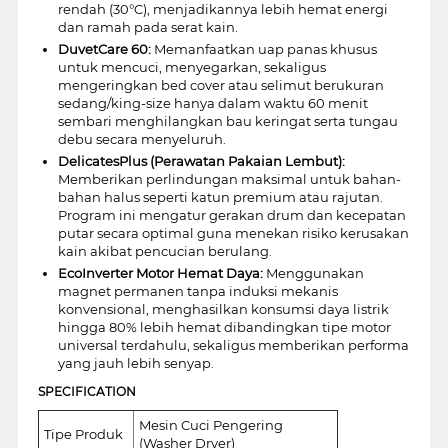
rendah (30°C), menjadikannya lebih hemat energi
dan ramah pada serat kain.
DuvetCare 60:
Memanfaatkan uap panas khusus
untuk mencuci, menyegarkan, sekaligus
mengeringkan bed cover atau selimut berukuran
sedang/king-size hanya dalam waktu 60 menit
sembari menghilangkan bau keringat serta tungau
debu secara menyeluruh.
DelicatesPlus (Perawatan Pakaian Lembut):
Memberikan perlindungan maksimal untuk bahan-
bahan halus seperti katun premium atau rajutan.
Program ini mengatur gerakan drum dan kecepatan
putar secara optimal guna menekan risiko kerusakan
kain akibat pencucian berulang.
EcoInverter Motor Hemat Daya:
Menggunakan
magnet permanen tanpa induksi mekanis
konvensional, menghasilkan konsumsi daya listrik
hingga 80% lebih hemat dibandingkan tipe motor
universal terdahulu, sekaligus memberikan performa
yang jauh lebih senyap.
SPECIFICATION
Mesin Cuci Pengering
Tipe Produk
(Washer Dryer)