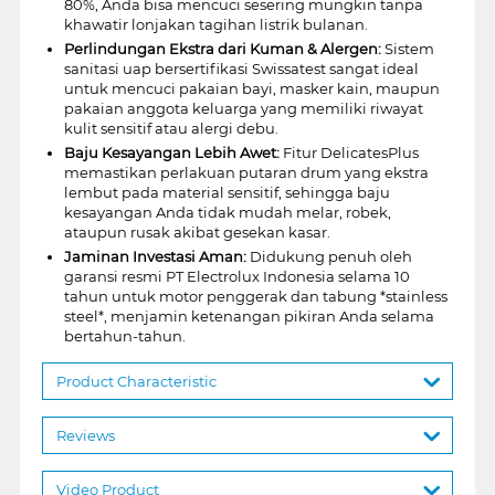
80%, Anda bisa mencuci sesering mungkin tanpa
khawatir lonjakan tagihan listrik bulanan.
Perlindungan Ekstra dari Kuman & Alergen:
Sistem
sanitasi uap bersertifikasi Swissatest sangat ideal
untuk mencuci pakaian bayi, masker kain, maupun
pakaian anggota keluarga yang memiliki riwayat
kulit sensitif atau alergi debu.
Baju Kesayangan Lebih Awet:
Fitur DelicatesPlus
memastikan perlakuan putaran drum yang ekstra
lembut pada material sensitif, sehingga baju
kesayangan Anda tidak mudah melar, robek,
ataupun rusak akibat gesekan kasar.
Jaminan Investasi Aman:
Didukung penuh oleh
garansi resmi PT Electrolux Indonesia selama 10
tahun untuk motor penggerak dan tabung *stainless
steel*, menjamin ketenangan pikiran Anda selama
bertahun-tahun.
Product Characteristic
Reviews
Video Product