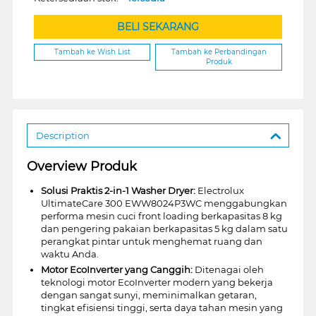
BELI SEKARANG
Tambah ke Wish List
Tambah ke Perbandingan
Produk
Description
Overview Produk
Solusi Praktis 2-in-1 Washer Dryer:
Electrolux
UltimateCare 300 EWW8024P3WC menggabungkan
performa mesin cuci front loading berkapasitas 8 kg
dan pengering pakaian berkapasitas 5 kg dalam satu
perangkat pintar untuk menghemat ruang dan
waktu Anda.
Motor EcoInverter yang Canggih:
Ditenagai oleh
teknologi motor EcoInverter modern yang bekerja
dengan sangat sunyi, meminimalkan getaran,
tingkat efisiensi tinggi, serta daya tahan mesin yang