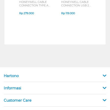
HONEYWELL CABLE
HONEYWELL CABLE
HON
CONNECTION TYPE A
CONNECTION USB 2.0
CONN
TO LIGHTNING 1.2M
TO C 1.2M SERIES
TO C
SERIES
Rp
279.000
Rp
119.000
Rp
1
Hartono
Informasi
Customer Care