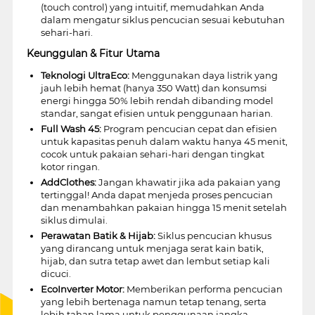
(touch control) yang intuitif, memudahkan Anda
dalam mengatur siklus pencucian sesuai kebutuhan
sehari-hari.
Keunggulan & Fitur Utama
Teknologi UltraEco:
Menggunakan daya listrik yang
jauh lebih hemat (hanya 350 Watt) dan konsumsi
energi hingga 50% lebih rendah dibanding model
standar, sangat efisien untuk penggunaan harian.
Full Wash 45:
Program pencucian cepat dan efisien
untuk kapasitas penuh dalam waktu hanya 45 menit,
cocok untuk pakaian sehari-hari dengan tingkat
kotor ringan.
AddClothes:
Jangan khawatir jika ada pakaian yang
tertinggal! Anda dapat menjeda proses pencucian
dan menambahkan pakaian hingga 15 menit setelah
siklus dimulai.
Perawatan Batik & Hijab:
Siklus pencucian khusus
yang dirancang untuk menjaga serat kain batik,
hijab, dan sutra tetap awet dan lembut setiap kali
dicuci.
EcoInverter Motor:
Memberikan performa pencucian
yang lebih bertenaga namun tetap tenang, serta
lebih tahan lama untuk penggunaan jangka