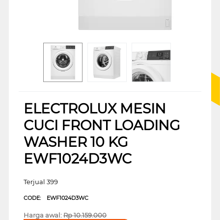
ELECTROLUX MESIN
CUCI FRONT LOADING
WASHER 10 KG
EWF1024D3WC
Terjual 399
CODE:
EWF1024D3WC
Harga awal:
Rp
10.159.000