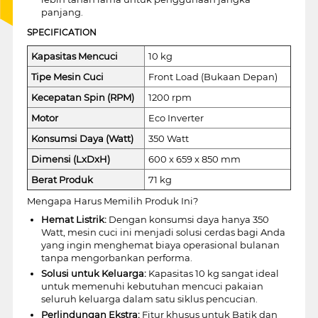
panjang.
SPECIFICATION
Kapasitas Mencuci
10 kg
Tipe Mesin Cuci
Front Load (Bukaan Depan)
Kecepatan Spin (RPM)
1200 rpm
Motor
Eco Inverter
Konsumsi Daya (Watt)
350 Watt
Dimensi (LxDxH)
600 x 659 x 850 mm
Berat Produk
71 kg
Mengapa Harus Memilih Produk Ini?
Hemat Listrik:
Dengan konsumsi daya hanya 350
Watt, mesin cuci ini menjadi solusi cerdas bagi Anda
yang ingin menghemat biaya operasional bulanan
tanpa mengorbankan performa.
Solusi untuk Keluarga:
Kapasitas 10 kg sangat ideal
untuk memenuhi kebutuhan mencuci pakaian
seluruh keluarga dalam satu siklus pencucian.
Perlindungan Ekstra:
Fitur khusus untuk Batik dan