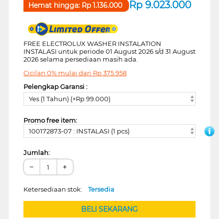
Rp
9.023.000
Hemat hingga:
Rp
1.136.000
FREE ELECTROLUX WASHER INSTALATION
INSTALASI untuk periode 01 August 2026 s/d 31 August
2026 selama persediaan masih ada.
Cicilan 0% mulai dari
Rp
375.958
Pelengkap Garansi :
Yes (1 Tahun) (+Rp 99.000)
Promo free item:
100172873-07 : INSTALASI (1 pcs)
Jumlah:
−
+
Ketersediaan stok:
Tersedia
BELI SEKARANG