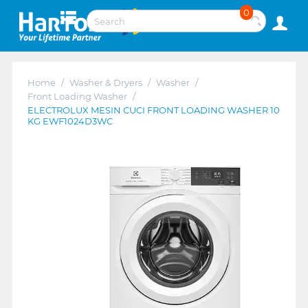
0
Home
/
Washer & Dryers
/
Washer
/
Front Loading Washer
/
ELECTROLUX MESIN CUCI FRONT LOADING WASHER 10
KG EWF1024D3WC