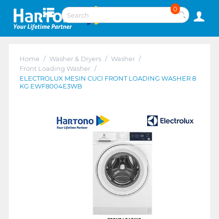
0
Home
/
Washer & Dryers
/
Washer
/
Front Loading Washer
/
ELECTROLUX MESIN CUCI FRONT LOADING WASHER 8
KG EWF8004E3WB