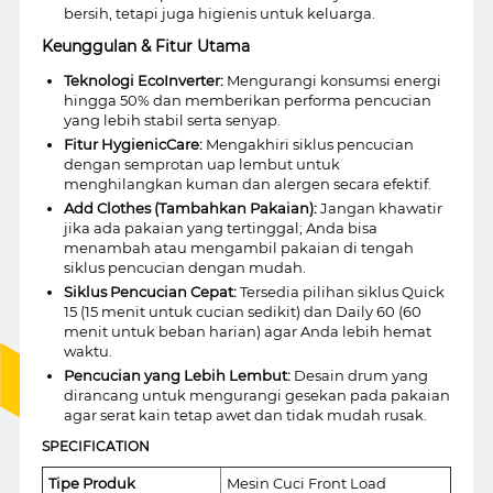
bersih, tetapi juga higienis untuk keluarga.
Keunggulan & Fitur Utama
Teknologi EcoInverter:
Mengurangi konsumsi energi
hingga 50% dan memberikan performa pencucian
yang lebih stabil serta senyap.
Fitur HygienicCare:
Mengakhiri siklus pencucian
dengan semprotan uap lembut untuk
menghilangkan kuman dan alergen secara efektif.
Add Clothes (Tambahkan Pakaian):
Jangan khawatir
jika ada pakaian yang tertinggal; Anda bisa
menambah atau mengambil pakaian di tengah
siklus pencucian dengan mudah.
Siklus Pencucian Cepat:
Tersedia pilihan siklus Quick
15 (15 menit untuk cucian sedikit) dan Daily 60 (60
menit untuk beban harian) agar Anda lebih hemat
waktu.
Pencucian yang Lebih Lembut:
Desain drum yang
dirancang untuk mengurangi gesekan pada pakaian
agar serat kain tetap awet dan tidak mudah rusak.
SPECIFICATION
Tipe Produk
Mesin Cuci Front Load