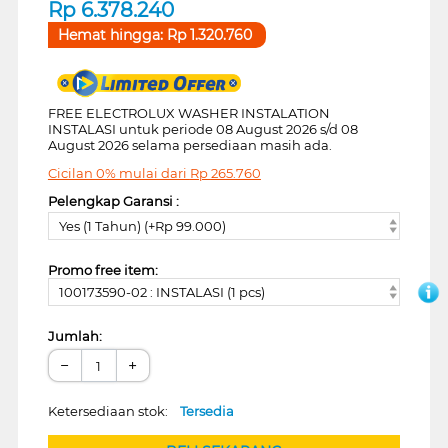
Rp
6.378.240
Hemat hingga:
Rp
1.320.760
FREE ELECTROLUX WASHER INSTALATION
INSTALASI untuk periode 08 August 2026 s/d 08
August 2026 selama persediaan masih ada.
Cicilan 0% mulai dari
Rp
265.760
Pelengkap Garansi :
Yes (1 Tahun) (+Rp 99.000)
Promo free item:
100173590-02 : INSTALASI (1 pcs)
Jumlah:
−
+
Ketersediaan stok:
Tersedia