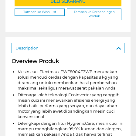
BELI SEKARANG
Tambah ke Wish List
Tambah ke Perbandingan
Produk
Description
Overview Produk
Mesin cuci Electrolux EWF8004E3WB merupakan
solusi mencuci cerdas dengan kapasitas 8 kg yang
dirancang untuk memberikan hasil pembersihan
maksimal sekaligus merawat serat pakaian Anda.
Ditenagai oleh teknologi EcoInverter yang canggih,
mesin cuci ini menawarkan efisiensi energi yang
lebih baik, performa yang senyap, dan daya tahan
motor yang lebih awet dibandingkan mesin cuci
konvensional.
Dilengkapi dengan fitur HygienicCare, mesin cuci ini
mampu menghilangkan 99,9% kuman dan alergen,
memastikan pakaian Anda tidak hanya terlihat