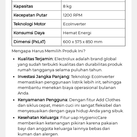
Kapasitas
8 kg
Kecepatan Putar
1200 RPM
Teknologi Motor
EcoInverter
Konsumsi Daya
Hemat Energi
Dimensi (PxLxT)
600 x 575 x 850 mm
Mengapa Harus Memilih Produk Ini?
Kualitas Terjamin:
Electrolux adalah brand global
yang sudah terbukti kualitas dan durabilitas produk
rumah tangganya selama puluhan tahun.
Investasi Jangka Panjang:
Teknologi EcoInverter
memastikan penggunaan listrik lebih irit, sehingga
membantu menekan biaya operasional bulanan
Anda.
Kenyamanan Pengguna:
Dengan fitur Add Clothes
dan siklus cepat, mesin cuci ini sangat fleksibel dan
menyesuaikan dengan gaya hidup Anda yang sibuk.
Kesehatan Keluarga:
Fitur uap HygienicCare
memberikan ketenangan pikiran karena pakaian
bayi dan anggota keluarga lainnya bebas dari
kuman dan alergen.