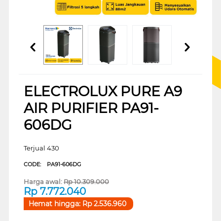
ELECTROLUX PURE A9
AIR PURIFIER PA91-
606DG
Terjual 430
CODE:
PA91-606DG
Harga awal:
Rp
10.309.000
Rp
7.772.040
Hemat hingga:
Rp
2.536.960