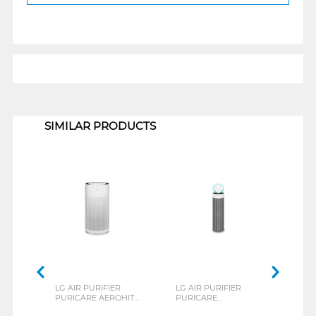
1
SIMILAR PRODUCTS
LG AIR PURIFIER
LG AIR PURIFIER
ASTR
PURICARE AEROHIT
PURICARE
AF-1
AS35GGW10
AEROBOOSTER