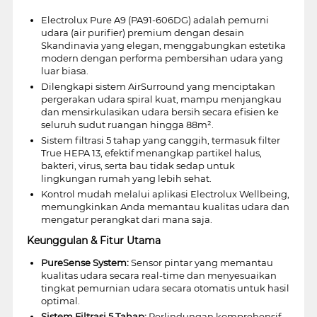
Electrolux Pure A9 (PA91-606DG) adalah pemurni
udara (air purifier) premium dengan desain
Skandinavia yang elegan, menggabungkan estetika
modern dengan performa pembersihan udara yang
luar biasa.
Dilengkapi sistem AirSurround yang menciptakan
pergerakan udara spiral kuat, mampu menjangkau
dan mensirkulasikan udara bersih secara efisien ke
seluruh sudut ruangan hingga 88m².
Sistem filtrasi 5 tahap yang canggih, termasuk filter
True HEPA 13, efektif menangkap partikel halus,
bakteri, virus, serta bau tidak sedap untuk
lingkungan rumah yang lebih sehat.
Kontrol mudah melalui aplikasi Electrolux Wellbeing,
memungkinkan Anda memantau kualitas udara dan
mengatur perangkat dari mana saja.
Keunggulan & Fitur Utama
PureSense System:
Sensor pintar yang memantau
kualitas udara secara real-time dan menyesuaikan
tingkat pemurnian udara secara otomatis untuk hasil
optimal.
Sistem Filtrasi 5 Tahap:
Perlindungan komprehensif