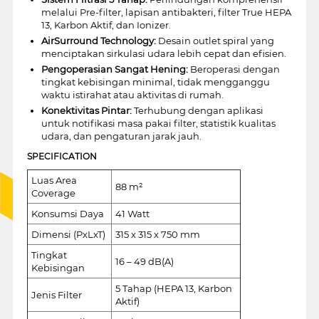
melalui Pre-filter, lapisan antibakteri, filter True HEPA
13, Karbon Aktif, dan Ionizer.
AirSurround Technology:
Desain outlet spiral yang
menciptakan sirkulasi udara lebih cepat dan efisien.
Pengoperasian Sangat Hening:
Beroperasi dengan
tingkat kebisingan minimal, tidak mengganggu
waktu istirahat atau aktivitas di rumah.
Konektivitas Pintar:
Terhubung dengan aplikasi
untuk notifikasi masa pakai filter, statistik kualitas
udara, dan pengaturan jarak jauh.
SPECIFICATION
Luas Area
88 m²
Coverage
Konsumsi Daya
41 Watt
Dimensi (PxLxT)
315 x 315 x 750 mm
Tingkat
16 – 49 dB(A)
Kebisingan
5 Tahap (HEPA 13, Karbon
Jenis Filter
Aktif)