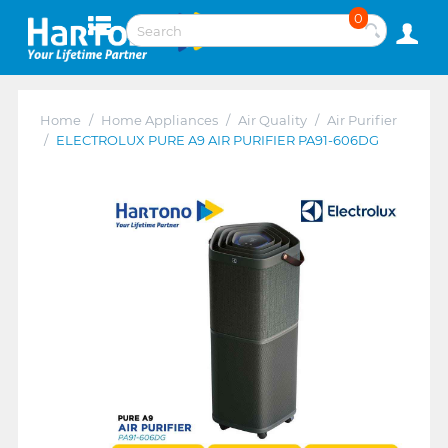
0
Home
/
Home Appliances
/
Air Quality
/
Air Purifier
/
ELECTROLUX PURE A9 AIR PURIFIER PA91-606DG