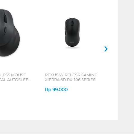
ELESS MOUSE
REXUS WIRELESS GAMING
ICAL AUTOSLEEP
XIERRA 6D RX-106 SERIES
ERIES
Rp
99.000