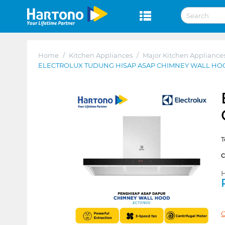
Home
/
Kitchen Appliances
/
Major Kitchen Appliance
ELECTROLUX TUDUNG HISAP ASAP CHIMNEY WALL HO
T
H
C