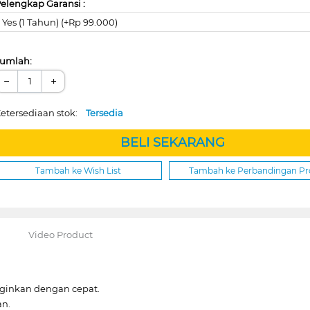
elengkap Garansi :
Yes (1 Tahun) (+Rp 99.000)
umlah:
−
+
etersediaan stok:
Tersedia
BELI SEKARANG
Tambah ke Wish List
Tambah ke Perbandingan P
Video Product
nginkan dengan cepat.
an.