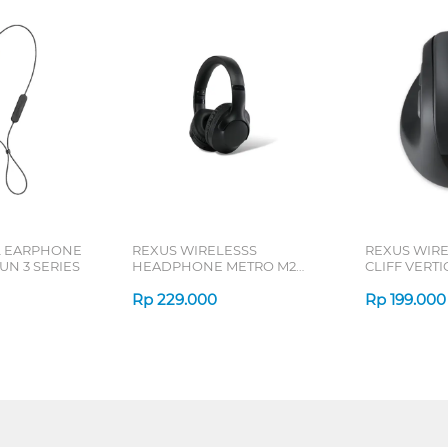
L EARPHONE
REXUS WIRELESSS
REXUS WIR
N 3 SERIES
HEADPHONE METRO M2
CLIFF VERT
SERIES
7D QV-260 S
Rp
229.000
Rp
199.000