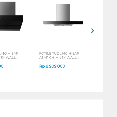
UNG HISAP
FOTILE TUDUNG HISAP
NEY WALL
ASAP CHIMNEY WALL
6009
HOOD EMS9028S
00
Rp
8.909.000