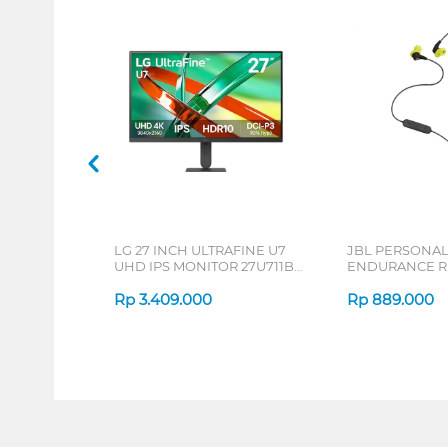
LG 27 INCH ULTRAFINE U7
JBL PERSONA
UHD IPS MONITOR 27U711B-
ENDURANCE RU
B_G3
Rp
3.409.000
Rp
889.000