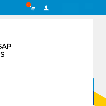
0
SAP
S