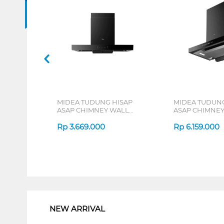
MIDEA TUDUNG HISAP
MIDEA TUDUNG
ASAP CHIMNEY WALL
ASAP CHIMNE
HOOD MH90M88ET23BJ-ID
HOOD MH90M8
Rp
3.669.000
Rp
6.159.000
1
NEW ARRIVAL