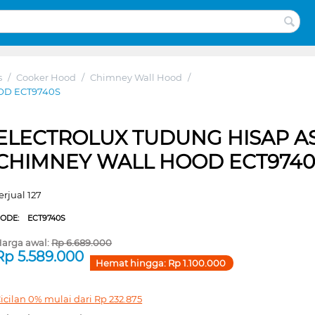
s
/
Cooker Hood
/
Chimney Wall Hood
/
OD ECT9740S
ELECTROLUX TUDUNG HISAP A
CHIMNEY WALL HOOD ECT9740
erjual 127
CODE:
ECT9740S
arga awal:
Rp
6.689.000
Rp
5.589.000
Hemat hingga:
Rp
1.100.000
icilan 0% mulai dari
Rp
232.875