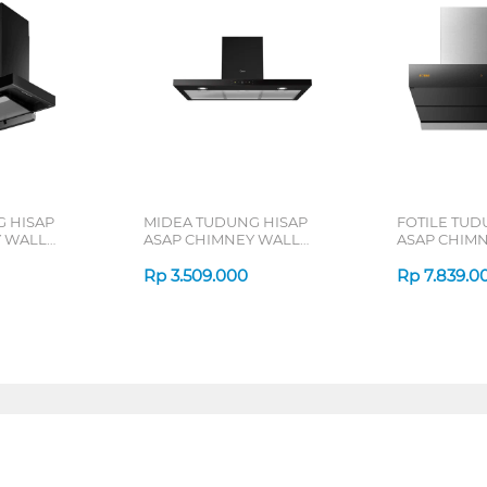
 HISAP
MIDEA TUDUNG HISAP
FOTILE TUD
Y WALL
ASAP CHIMNEY WALL
ASAP CHIM
8ET22BA-ID
HOOD MH90M21ET22BD-ID
HOOD ZMG
Rp
3.509.000
Rp
7.839.0