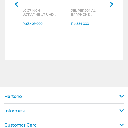
LG 27 INCH
JBL PERSONAL
REXU
ULTRAFINE U7 UHD
EARPHONE
HEA
IPS MONITOR 27U711B-
ENDURANCE RUN 3
M2 S
B_G3
SERIES
Rp
3.409.000
Rp
889.000
Rp
2
Hartono
Informasi
Customer Care