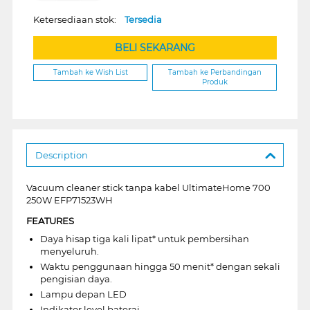
Ketersediaan stok:
Tersedia
BELI SEKARANG
Tambah ke Wish List
Tambah ke Perbandingan
Produk
Description
Vacuum cleaner stick tanpa kabel UltimateHome 700
250W EFP71523WH
FEATURES
Daya hisap tiga kali lipat* untuk pembersihan
menyeluruh.
Waktu penggunaan hingga 50 menit* dengan sekali
pengisian daya.
Lampu depan LED
Indikator level baterai