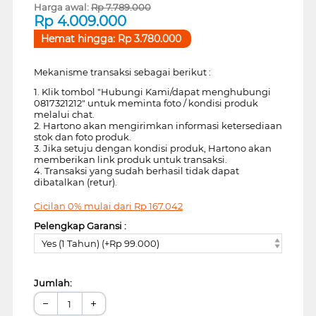
Harga awal:
Rp
7.789.000
Rp
4.009.000
Hemat hingga:
Rp
3.780.000
Mekanisme transaksi sebagai berikut :
1. Klik tombol "Hubungi Kami/dapat menghubungi
0817321212" untuk meminta foto / kondisi produk
melalui chat.
2. Hartono akan mengirimkan informasi ketersediaan
stok dan foto produk.
3. Jika setuju dengan kondisi produk, Hartono akan
memberikan link produk untuk transaksi.
4. Transaksi yang sudah berhasil tidak dapat
dibatalkan (retur).
Cicilan 0% mulai dari
Rp
167.042
Pelengkap Garansi :
Yes (1 Tahun) (+Rp 99.000)
Jumlah:
−
+