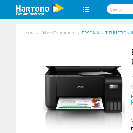
Home
/
Office Equipment
/
EPSON MULTIFUNCTION IN
T
H
C
P