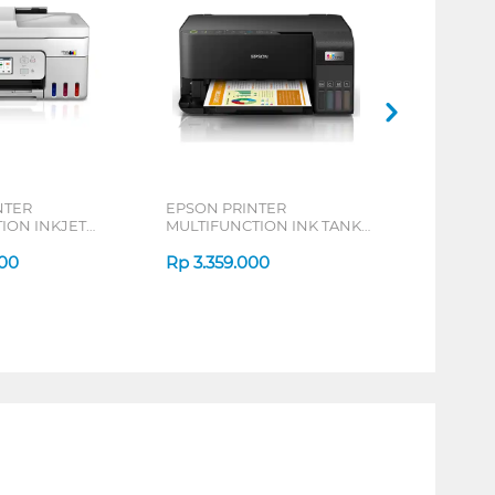
NTER
EPSON PRINTER
ION INKJET
MULTIFUNCTION INK TANK
PIXMA
ECOTANK L3550
000
Rp
3.359.000