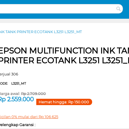
K TANK PRINTER ECOTANK L3251 L3251_MT
EPSON MULTIFUNCTION INK T
PRINTER ECOTANK L3251 L3251
erjual 306
CODE:
L3251_MT
arga awal:
Rp
2.709.000
Rp
2.559.000
Hemat hingga:
Rp
150.000
icilan 0% mulai dari
Rp
106.625
elengkap Garansi :