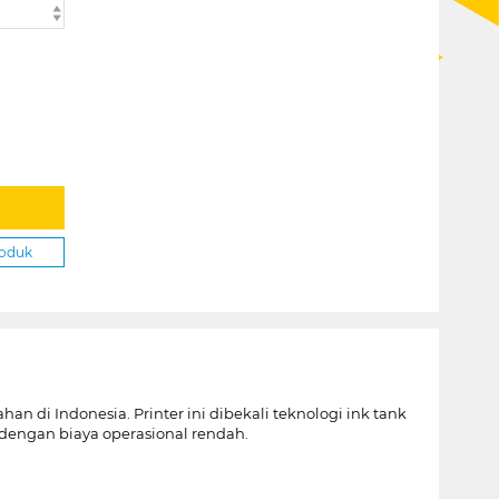
roduk
n di Indonesia. Printer ini dibekali teknologi ink tank
i dengan biaya operasional rendah.