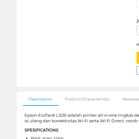
J
K
Description
Product Characteristic
Reviews
Epson EcoTank L3251 adalah printer all‑in‑one ringkas 
isi ulang dan konektivitas Wi‑Fi serta Wi‑Fi Direct, co
SPESIFICATIONS
Print, scan, copy