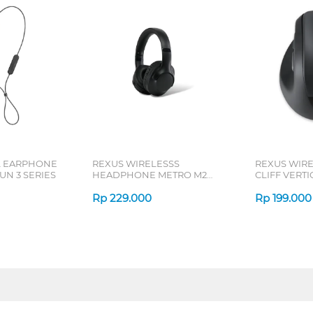
L EARPHONE
REXUS WIRELESSS
REXUS WIR
N 3 SERIES
HEADPHONE METRO M2
CLIFF VERT
SERIES
7D QV-260 S
Rp
229.000
Rp
199.000