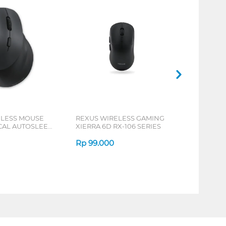
ELESS MOUSE
REXUS WIRELESS GAMING
ICAL AUTOSLEEP
XIERRA 6D RX-106 SERIES
ERIES
Rp
99.000