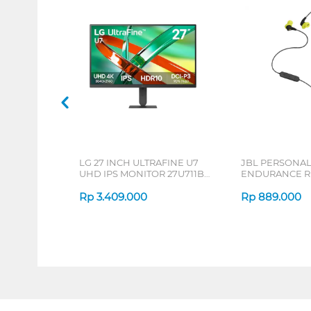
LG 27 INCH ULTRAFINE U7
JBL PERSONA
UHD IPS MONITOR 27U711B-
ENDURANCE RU
B_G3
Rp
3.409.000
Rp
889.000