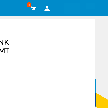
0
ANK
_MT