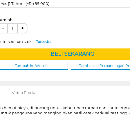
Yes (1 Tahun) (+Rp 99.000)
umlah:
−
+
etersediaan stok:
Tersedia
BELI SEKARANG
Tambah ke Wish List
Tambah ke Perbandingan P
Video Product
dan hemat biaya, dirancang untuk kebutuhan rumah dan kantor rumaha
cok untuk pengguna yang menginginkan hasil cetak berkualitas tingg