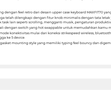
g dengan feel retro dari desain upper case keyboard MAXFIT70 yan
 telah dilengkapi dengan fitur knob minimalis dengan tata letak 
 task lain seperti scrolling, mengganti musik, pengaturan produktiv
ibekali dengan switch yang hot swappable untuk memudahkan kamu
e konektivitas mulai dari koneksi strikespeed wireless, bluetooth
a ke 5 device.
n gasket mounting style yang memiliki typing feel bouncy dan digem