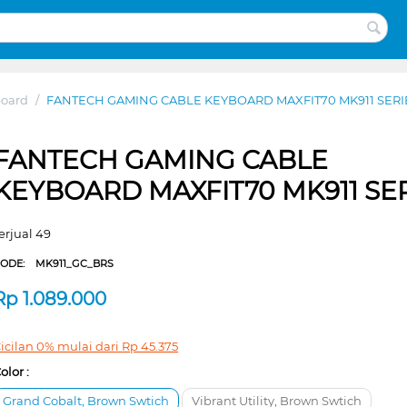
board
/
FANTECH GAMING CABLE KEYBOARD MAXFIT70 MK911 SERI
FANTECH GAMING CABLE
KEYBOARD MAXFIT70 MK911 SE
erjual 49
CODE:
MK911_GC_BRS
Rp
1.089.000
icilan 0% mulai dari
Rp
45.375
olor :
Grand Cobalt, Brown Swtich
Vibrant Utility, Brown Swtich