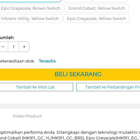
Epic Greyscale, Brown Swtich
Grand Cobalt, Yellow Switch
Vibrant Utility, Yellow Switch
Epic Greyscale, Yellow Switch
umlah:
−
+
etersediaan stok:
Tersedia
BELI SEKARANG
Tambah ke Wish List
Tambah ke Perbandingan P
Video Product
timalkan performa Anda. Dilengkapi dengan teknologi mutakhir da
Grand Cobalt (MK911_GC_YL/MK911_GC_BRS), Epic Greyscale(MK911_E