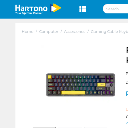
Home
/
Computer
/
Accessories
/
Gaming Cable Key
T
C
C