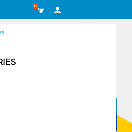
0
ES
RIES