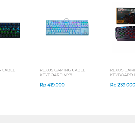
G CABLE
REXUS GAMING CABLE
REXUS GAM
KEYBOARD MX9
KEYBOARD 
Rp
419.000
Rp
239.00