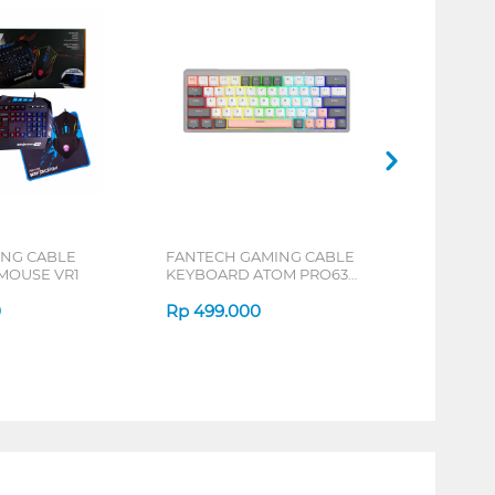
ING CABLE
FANTECH GAMING CABLE
MOUSE VR1
KEYBOARD ATOM PRO63
SERIES
0
Rp
499.000