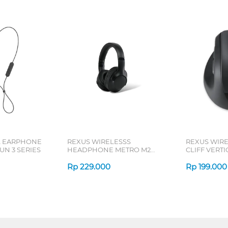
L EARPHONE
REXUS WIRELESSS
REXUS WIR
N 3 SERIES
HEADPHONE METRO M2
CLIFF VERT
SERIES
7D QV-260 S
Rp
229.000
Rp
199.000