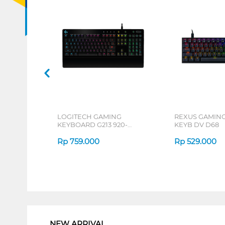
LOGITECH GAMING
REXUS GAMIN
KEYBOARD G213 920-
KEYB DV D68
008096
Rp
759.000
Rp
529.000
1
NEW ARRIVAL