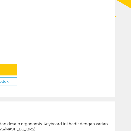
roduk
n desain ergonomis. Keyboard ini hadir dengan varian
G_YS/MK911_EG_BRS)