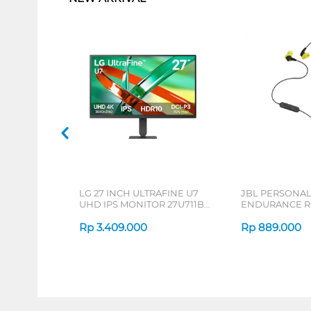
LG 27 INCH ULTRAFINE U7
JBL PERSONA
UHD IPS MONITOR 27U711B-
ENDURANCE RU
B_G3
Rp
3.409.000
Rp
889.000