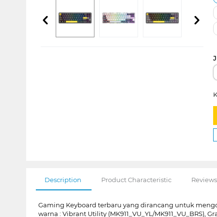
J
K
Description
Product Characteristic
Reviews
Gaming Keyboard terbaru yang dirancang untuk mengop
warna : Vibrant Utility (MK911_VU_YL/MK911_VU_BRS), 