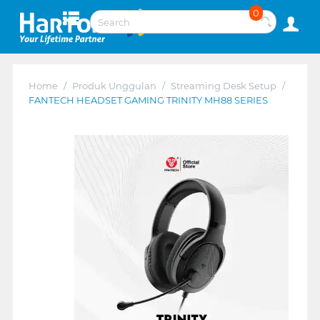
0
Home
/
Produk Unggulan
/
Streaming Desk Setup
/
FANTECH HEADSET GAMING TRINITY MH88 SERIES