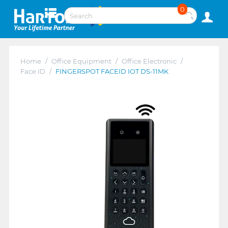
0
Home
/
Office Equipment
/
Office Electronic
/
Face ID
/
FINGERSPOT FACEID IOT DS-11MK