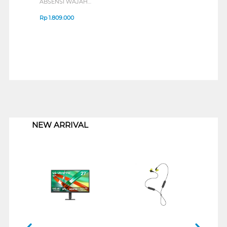
ABSENSI WAJAH
FACEID VIDA W-2411M
Rp
1.809.000
1
NEW ARRIVAL