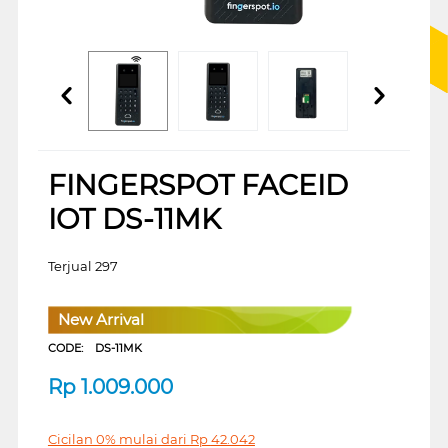
FINGERSPOT FACEID
IOT DS-11MK
Terjual 297
New Arrival
CODE:
DS-11MK
Rp
1.009.000
Cicilan 0% mulai dari
Rp
42.042