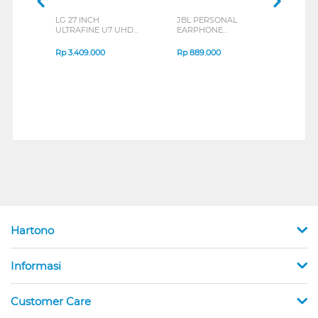
LG 27 INCH
JBL PERSONAL
REXU
ULTRAFINE U7 UHD
EARPHONE
HEA
IPS MONITOR 27U711B-
ENDURANCE RUN 3
M2 S
B_G3
SERIES
Rp
3.409.000
Rp
889.000
Rp
2
Hartono
Informasi
Customer Care