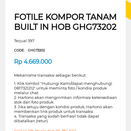
FOTILE KOMPOR TANAM
BUILT IN HOB GHG73202
Terjual 397
CODE:
GHG73202
Rp
4.669.000
Mekanisme transaksi sebagai berikut :
1. Klik tombol "Hubungi Kami/dapat menghubungi
0817321212" untuk meminta foto / kondisi produk
melalui chat.
2. Hartono akan mengirimkan informasi ketersediaan
stok dan foto produk.
3. Jika setuju dengan kondisi produk, Hartono akan
memberikan link produk untuk transaksi.
4. Transaksi yang sudah berhasil tidak dapat
dibatalkan (retur).
Cicilan 0% mulai dari
Rp
194.542