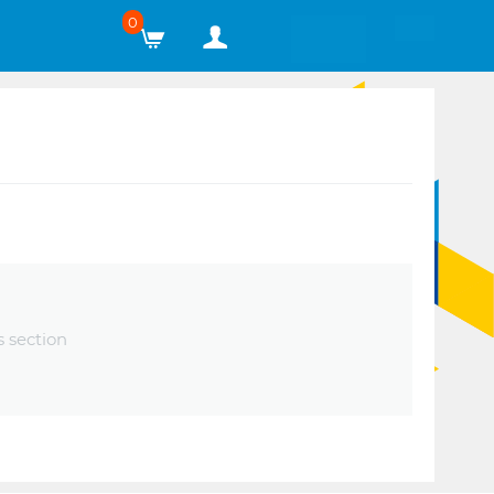
0
s section