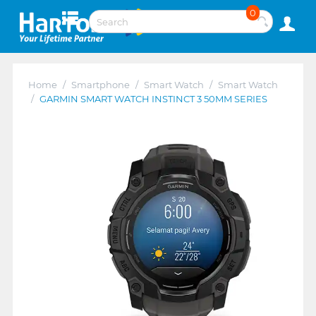
0
Home
/
Smartphone
/
Smart Watch
/
Smart Watch
/
GARMIN SMART WATCH INSTINCT 3 50MM SERIES