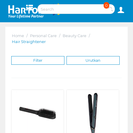
0
Home
/
Personal Care
/
Beauty Care
/
Hair Straightener
Filter
Urutkan