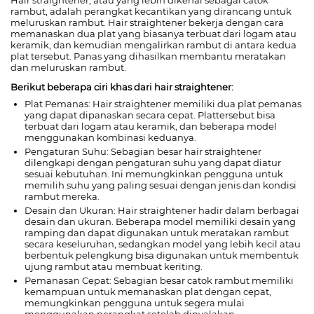
Hair straightener, atau yang lebih dikenal sebagai catok
rambut, adalah perangkat kecantikan yang dirancang untuk
meluruskan rambut. Hair straightener bekerja dengan cara
memanaskan dua plat yang biasanya terbuat dari logam atau
keramik, dan kemudian mengalirkan rambut di antara kedua
plat tersebut. Panas yang dihasilkan membantu meratakan
dan meluruskan rambut.
Berikut beberapa ciri khas dari hair straightener:
Plat Pemanas: Hair straightener memiliki dua plat pemanas
yang dapat dipanaskan secara cepat. Plattersebut bisa
terbuat dari logam atau keramik, dan beberapa model
menggunakan kombinasi keduanya.
Pengaturan Suhu: Sebagian besar hair straightener
dilengkapi dengan pengaturan suhu yang dapat diatur
sesuai kebutuhan. Ini memungkinkan pengguna untuk
memilih suhu yang paling sesuai dengan jenis dan kondisi
rambut mereka.
Desain dan Ukuran: Hair straightener hadir dalam berbagai
desain dan ukuran. Beberapa model memiliki desain yang
ramping dan dapat digunakan untuk meratakan rambut
secara keseluruhan, sedangkan model yang lebih kecil atau
berbentuk pelengkung bisa digunakan untuk membentuk
ujung rambut atau membuat keriting.
Pemanasan Cepat: Sebagian besar catok rambut memiliki
kemampuan untuk memanaskan plat dengan cepat,
memungkinkan pengguna untuk segera mulai