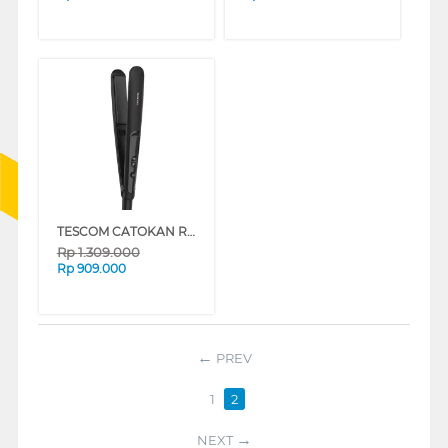
TESCOM CATOKAN RAMBUT GLOSSPRO ARGAN STRAIGHTENER TS550ID
Rp
1.309.000
Rp
909.000
PREV
1
2
NEXT