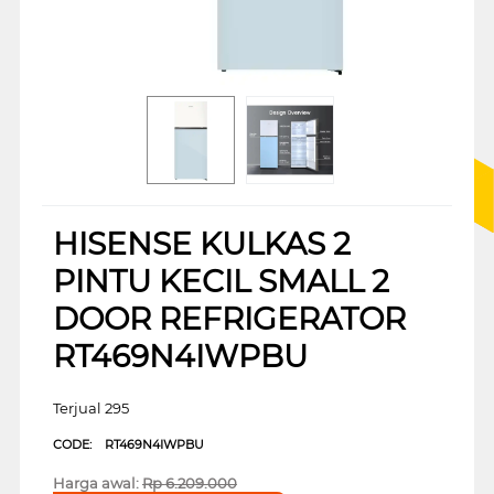
HISENSE KULKAS 2
PINTU KECIL SMALL 2
DOOR REFRIGERATOR
RT469N4IWPBU
Terjual 295
CODE:
RT469N4IWPBU
Harga awal:
Rp
6.209.000