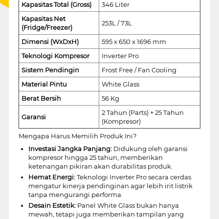
Kapasitas Total (Gross)
346 Liter
Kapasitas Net
253L / 73L
(Fridge/Freezer)
Dimensi (WxDxH)
595 x 650 x 1696 mm
Teknologi Kompresor
Inverter Pro
Sistem Pendingin
Frost Free / Fan Cooling
Material Pintu
White Glass
Berat Bersih
56 Kg
2 Tahun (Parts) + 25 Tahun
Garansi
(Kompresor)
Mengapa Harus Memilih Produk Ini?
Investasi Jangka Panjang:
Didukung oleh garansi
kompresor hingga 25 tahun, memberikan
ketenangan pikiran akan durabilitas produk.
Hemat Energi:
Teknologi Inverter Pro secara cerdas
mengatur kinerja pendinginan agar lebih irit listrik
tanpa mengurangi performa.
Desain Estetik:
Panel White Glass bukan hanya
mewah, tetapi juga memberikan tampilan yang