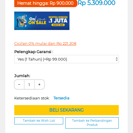
Rp
5.309.000
Hemat hingga:
Rp
900.000
Cicilan 0% mulai dari
Rp
221.208
Pelengkap Garansi :
Yes (1 Tahun) (+Rp 99.000)
Jumlah:
−
+
Ketersediaan stok:
Tersedia
BELI SEKARANG
Tambah ke Wish List
Tambah ke Perbandingan
Produk