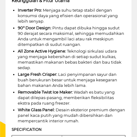
Keunggulan & Fitur Utama
Inverter Pro:
Menjaga suhu tetap stabil dengan
konsumsi daya yang efisien dan operasional yang
lebih senyap.
90° Door Design:
Pintu dapat dibuka hingga sudut
90 derajat secara maksimal, sehingga memudahkan
Anda untuk mengambil laci atau rak meskipun
ditempatkan di sudut ruangan.
All Zone Active Hygiene:
Teknologi sirkulasi udara
yang menjaga kebersihan di setiap sudut kulkas,
memastikan makanan bebas bakteri dan bau tidak
sedap.
Large Fresh Crisper:
Laci penyimpanan sayur dan
buah berukuran besar untuk menjaga kesegaran
bahan makanan Anda lebih lama.
Removable Twist Ice Maker:
Wadah es batu yang
dapat dilepas-pasang, memberikan fleksibilitas
ekstra pada ruang freezer.
White Glass Panel:
Desain eksterior premium dengan
panel kaca putih yang mudah dibersihkan dan
mempercantik interior rumah.
SPECIFICATION