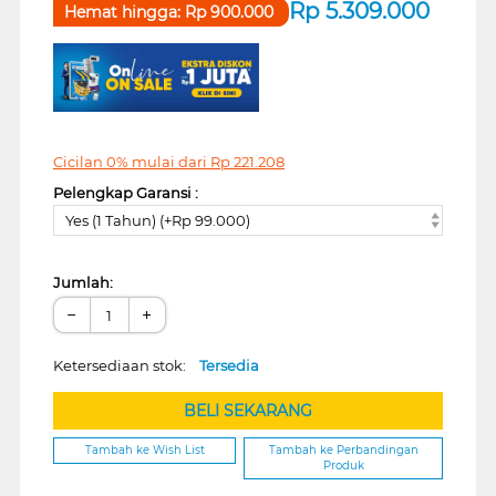
Rp
5.309.000
Hemat hingga:
Rp
900.000
Cicilan 0% mulai dari
Rp
221.208
Pelengkap Garansi :
Yes (1 Tahun) (+Rp 99.000)
Jumlah:
−
+
Ketersediaan stok:
Tersedia
BELI SEKARANG
Tambah ke Wish List
Tambah ke Perbandingan
Produk