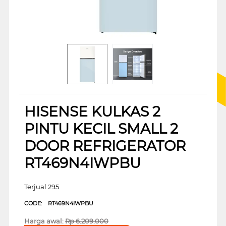
HISENSE KULKAS 2
PINTU KECIL SMALL 2
DOOR REFRIGERATOR
RT469N4IWPBU
Terjual 295
CODE:
RT469N4IWPBU
Harga awal:
Rp
6.209.000