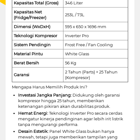
Kapasitas Total (Gross)
346 Liter
Kapasitas Net
253L / 73L
(Fridge/Freezer)
Dimensi (WxDxH)
595 x 650 x 1696 mm
Teknologi Kompresor
Inverter Pro
Sistem Pendingin
Frost Free / Fan Cooling
Material Pintu
White Glass
Berat Bersih
56 Kg
2 Tahun (Parts) + 25 Tahun
Garansi
(Kompresor)
Mengapa Harus Memilih Produk Ini?
Investasi Jangka Panjang:
Didukung oleh garansi
kompresor hingga 25 tahun, memberikan
ketenangan pikiran akan durabilitas produk.
Hemat Energi:
Teknologi Inverter Pro secara cerdas
mengatur kinerja pendinginan agar lebih irit listrik
tanpa mengurangi performa.
Desain Estetik:
Panel White Glass bukan hanya
mewah, tetapi juga memberikan tampilan yang