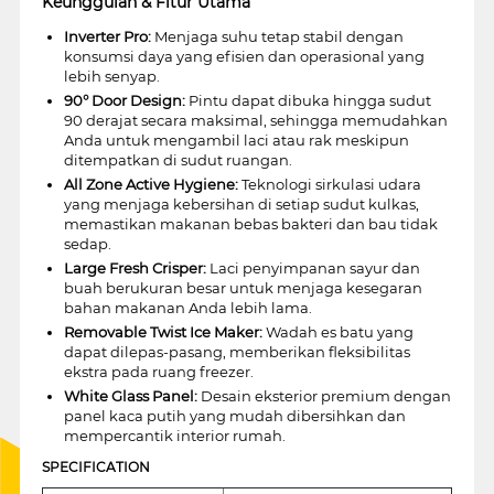
Keunggulan & Fitur Utama
Inverter Pro:
Menjaga suhu tetap stabil dengan
konsumsi daya yang efisien dan operasional yang
lebih senyap.
90° Door Design:
Pintu dapat dibuka hingga sudut
90 derajat secara maksimal, sehingga memudahkan
Anda untuk mengambil laci atau rak meskipun
ditempatkan di sudut ruangan.
All Zone Active Hygiene:
Teknologi sirkulasi udara
yang menjaga kebersihan di setiap sudut kulkas,
memastikan makanan bebas bakteri dan bau tidak
sedap.
Large Fresh Crisper:
Laci penyimpanan sayur dan
buah berukuran besar untuk menjaga kesegaran
bahan makanan Anda lebih lama.
Removable Twist Ice Maker:
Wadah es batu yang
dapat dilepas-pasang, memberikan fleksibilitas
ekstra pada ruang freezer.
White Glass Panel:
Desain eksterior premium dengan
panel kaca putih yang mudah dibersihkan dan
mempercantik interior rumah.
SPECIFICATION